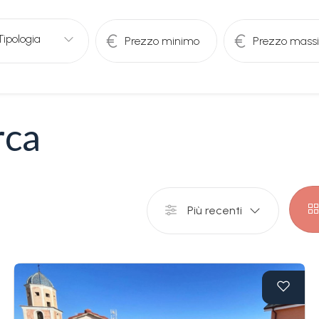
rca
Più recenti