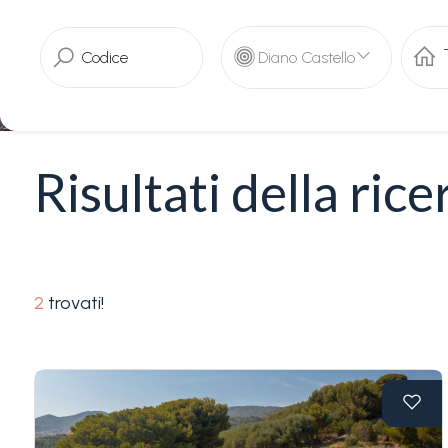
servizi
Diano Castello
La
Tipologia
Liguria
-
multiscelta
Ricerca
Risultati della rice
case
Qualsiasi
Blog
Residenziali
Contatti
2
trovati!
Terreni
Preferiti
(
0
)
Prezzo