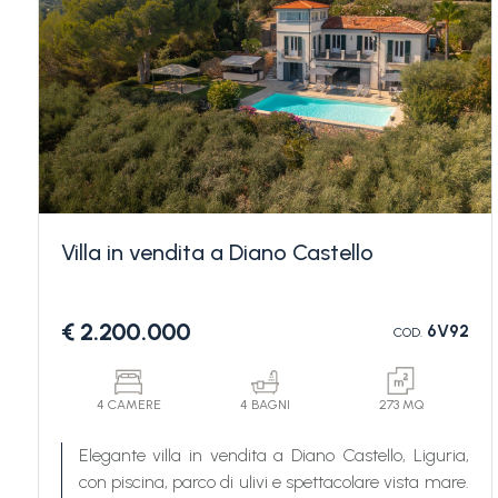
Camere
minime
Villa in vendita a Diano Castello
Qualsiasi
€ 2.200.000
6V92
COD.
1
4 CAMERE
4 BAGNI
273 MQ
2
Elegante villa in vendita a Diano Castello, Liguria,
con piscina, parco di ulivi e spettacolare vista mare.