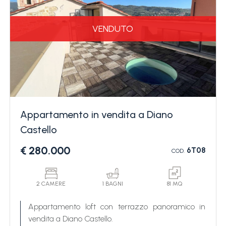
VENDUTO
Appartamento in vendita a Diano
Castello
€ 280.000
6T08
COD.
2 CAMERE
1 BAGNI
81 MQ
Appartamento loft con terrazzo panoramico in
vendita a Diano Castello.