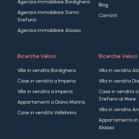
Agenzia immobiliare Bordighera
Blog
L'appartamento loft in vendita a Diano Castello è
Agenzia immobiliare Santo
ricco di dettagli speciali, come le pitture in "Calce
Contatti
Stefano
del Brenta", le decorazioni e stucchi, mosaici, lavello
in marmo di carrara fino a soluzioni architettoniche
Agenzia immobiliare Alassio
ricercate come oblò, nicchie, volte solo per citare
alcuni esempi.
Una cantina viene venduta con questo splendido
Ricerche Veloci
Ricerche Veloci
appartamento loft a Diano Castello.
Ville in vendita Bordighera
Villa in vendita Al
Case in vendita a Imperia
Villa in vendita D
Ville in vendita a Imperia
Case in vendita a
Stefano al Mare
Appartamenti a Diano Marina
Villa in vendita A
Case in vendita Vallebona
Appartamento in 
Alassio