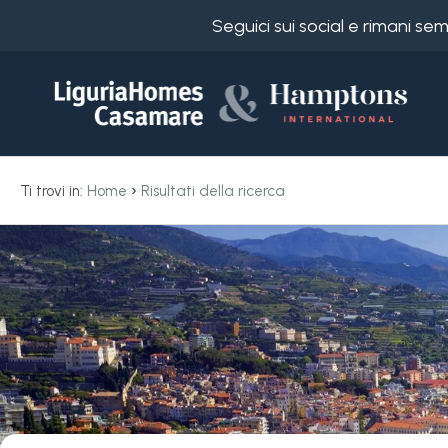
Seguici sui social e rimani s
Codice
IT
Scegli
EN
›
Ti trovi in:
Home
Risultati della ricerca
dove
FR
cercare
DE
RU
Imperia
Chi
siamo
Diano Castello
I
nostri