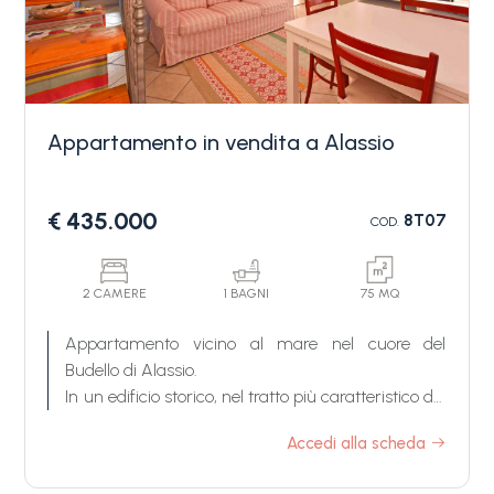
Appartamento in vendita a Alassio
Camere
€ 435.000
8T07
COD.
minime
Qualsiasi
2 CAMERE
1 BAGNI
75 MQ
Appartamento vicino al mare nel cuore del
Budello di Alassio.
1
In un edificio storico, nel tratto più caratteristico del
Budello di Alassio e a soli 50 metri dal mare,
Accedi alla scheda
2
l'appartamento in vendita è un ultimo piano,
luminoso e in ottimo stato.