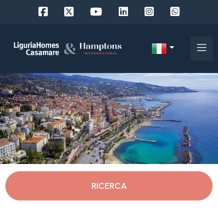
Codice
IT
Scegli
EN
dove
FR
cercare
DE
RU
Savona
Chi
siamo
Alassio
RICERCA
I
nostri