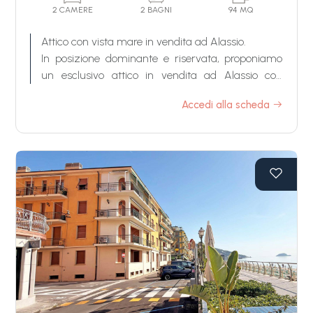
Piscina
2 CAMERE
2 BAGNI
94 MQ
Attico con vista mare in vendita ad Alassio.
Vista mare
In posizione dominante e riservata, proponiamo
un esclusivo attico in vendita ad Alassio con
splendida vista panoramica sul Golfo ligure,
Accedi alla scheda
ampie terrazze e solarium privato.
Le grandi vetrate permettono alla luce naturale di
illuminare gli ambienti durante tutto l'arco della
giornata, creando una piacevole continuità tra gli
spazi interni e il paesaggio circostante.
La zona living di questo attico in vendita ad
Alassio, elegante e accogliente, si apre
direttamente sulla terrazza fronte mare, ideale
per pranzi all'aperto, aperitivi al tramonto e
piacevoli momenti di relax.
La zona notte comprende due camere da letto
matrimoniali e due bagni. La camera padronale
dispone di un bagno en suite, garantendo privacy