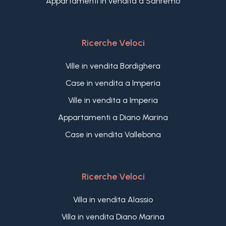
Appartamenti in vendita a Sanremo
mare. La Villa ospitò poeti, romanzieri, scrittori,
artisti, uomini della finanza e della nobiltà italiana
ed internazionale. Tra questi ci fu anche Gabriele
D'Annunzio, il vate di quell'epoca, amico personale
Ricerche Veloci
e maestro del Brunati. Naturalmente, diversi
gerarchi fascisti soggiornarono nella proprietà,
Ville in vendita Bordighera
compreso lo stesso Benito Mussolini.
Case in vendita a Imperia
Villa Brunati si presenta come una delle proprietà
Ville in vendita a Imperia
più esclusive in vendita in Liguria, con un enorme
potenziale per creare una dimora di lusso unica
Appartamenti a Diano Marina
nel suo genere.
Case in vendita Vallebona
Ricerche Veloci
Villa in vendita Alassio
Villa in vendita Diano Marina