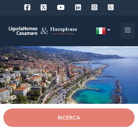
Codice
IT
Scegli
EN
dove
FR
cercare
DE
RU
Imperia
Chi
siamo
Diano Castello
RICERCA
I
nostri