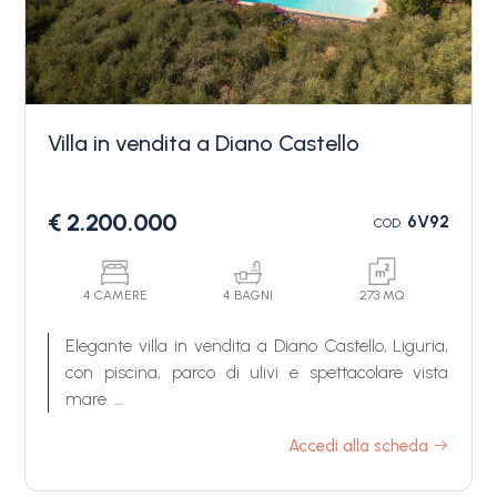
Villa in vendita a Diano Castello
Camere
€ 2.200.000
6V92
COD.
minime
Qualsiasi
4 CAMERE
4 BAGNI
273 MQ
Elegante villa in vendita a Diano Castello, Liguria,
con piscina, parco di ulivi e spettacolare vista
1
mare.
In una posizione dominante e riservata sulle
Accedi alla scheda
2
colline che abbracciano il Golfo Dianese sorge una
villa di charme ed eleganza immersa nella