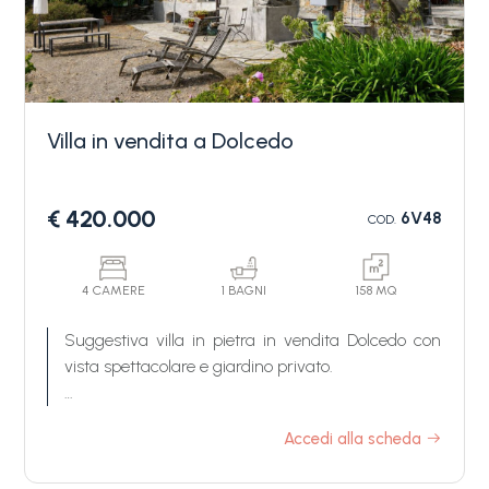
Villa in vendita a Dolcedo
Camere
€ 420.000
6V48
COD.
minime
Qualsiasi
4 CAMERE
1 BAGNI
158 MQ
Suggestiva villa in pietra in vendita Dolcedo con
vista spettacolare e giardino privato.
1
In una delle piccole e affascinanti piccole frazioni
Accedi alla scheda
2
di Dolcedo c'è una incantevole villa in vendita; una
proprietà posizionata su un crinale roccioso che