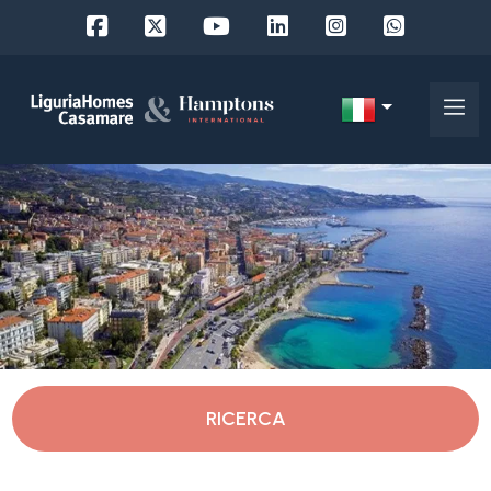
Codice
IT
Scegli
EN
dove
FR
cercare
DE
RU
Imperia
Chi
siamo
Dolcedo
RICERCA
I
nostri