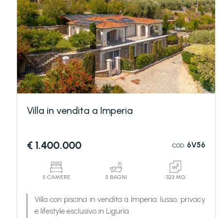
Camere
minime
Villa in vendita a Imperia
Qualsiasi
€ 1.400.000
6V56
COD.
1
5 CAMERE
5 BAGNI
323 MQ
2
Villa con piscina in vendita a Imperia: lusso, privacy
e lifestyle esclusivo in Liguria.