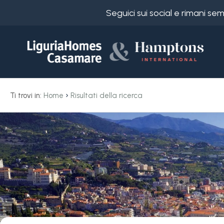
Seguici sui social e rimani s
Codice
IT
Scegli
EN
›
Ti trovi in:
Home
Risultati della ricerca
dove
FR
cercare
DE
RU
Imperia
Chi
siamo
Imperia
I
nostri