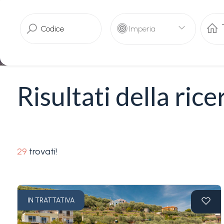
servizi
Imperia
La
Tipologia
Liguria
-
multiscelta
Ricerca
Risultati della rice
case
Qualsiasi
Blog
Residenziali
Contatti
29
trovati!
Terreni
Preferiti
(
0
)
IN TRATTATIVA
Prezzo