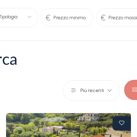
rca
Più recenti