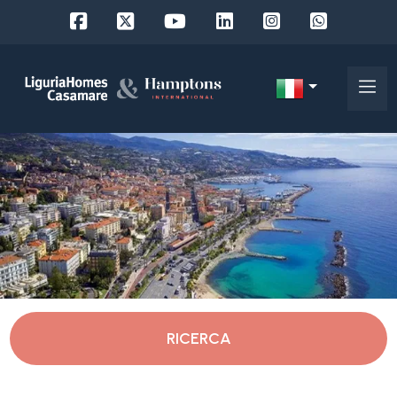
Codice
IT
Scegli
EN
dove
FR
cercare
DE
RU
Imperia
Chi
siamo
Ospedaletti
RICERCA
I
nostri