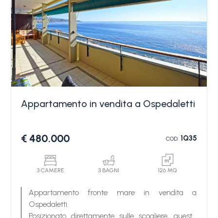
L'appartamento ad Ospedaletti in vendita è
comodissimo a tutti i servizi e al mare, ottimo
come casa vacanze.
Appartamento in vendita a Ospedaletti
€ 480.000
1Q35
COD.
3 CAMERE
3 BAGNI
126 MQ
Appartamento fronte mare in vendita a
Ospedaletti.
Posizionato direttamente sulle scogliere, questa