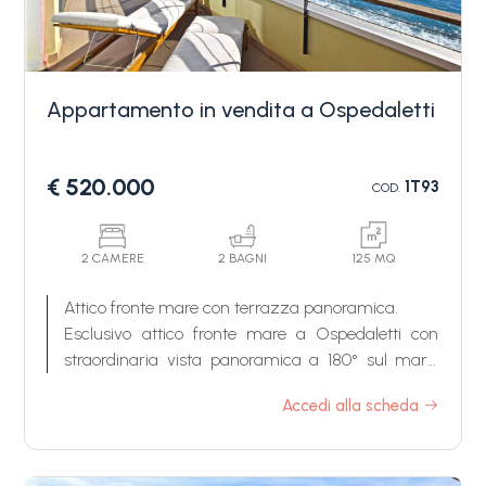
garage privato e una cantina.
Grazie alla sua posizione strategica, questo
appartamento in vendita ad Ospedaletti permette
di raggiungere facilmente le spiagge e tutti i
Appartamento in vendita a Ospedaletti
servizi principali, rendendolo la soluzione ideale sia
come prima casa che come investimento per le
vacanze.
€ 520.000
1T93
COD.
2 CAMERE
2 BAGNI
125 MQ
Attico fronte mare con terrazza panoramica.
Esclusivo attico fronte mare a Ospedaletti con
straordinaria vista panoramica a 180° sul mare.
L'immobile si trova all'interno di un elegante
Accedi alla scheda
condominio dotato di piscina, servizio di portineria,
spiaggia privata e parcheggio, caratteristiche che
rendono questa proprietà una soluzione di