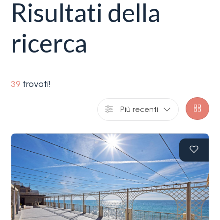
Risultati della
servizi
ricerca
La
Tipologia
Liguria
-
multiscelta
Ricerca
39
trovati!
case
Qualsiasi
Più recenti
Blog
Residenziali
Contatti
Terreni
Preferiti
(
0
)
Prezzo