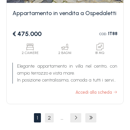
Appartamento in vendita a Ospedaletti
€ 475.000
1T88
COD.
2 CAMERE
2 BAGNI
81 MQ
Elegante appartamento in villa nel centro, con
ampio terrazzo e vista mare.
In posizione centralissima, comoda a tutti i servizi
e alle spiagge, elegante appartamento in villa con
Accedi alla scheda
ampio terrazzo vista mare, inserito in un esclusivo
contesto residenziale composto da sole tre unità
abitative. Una soluzione di grande fascino, ideale
per chi desidera vivere il centro senza rinunciare
1
2
...
alla tranquillità e alla privacy.
L'appartamento in vendita, completamente