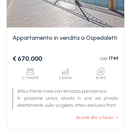
Appartamento in vendita a Ospedaletti
Camere
€ 670.000
1T49
COD.
minime
Qualsiasi
2 CAMERE
2 BAGNI
96 MQ
Attico fronte mare con terrazza panoramica.
In posizione unica, situato in una via privata
1
direttamente sulla scogliera, attico esclusivo fronte
mare in vendita ad Ospedaletti. Una proprietà
Accedi alla scheda
2
rara, capace di offrire un'esperienza abitativa
unica, sospesa tra cielo e mare.