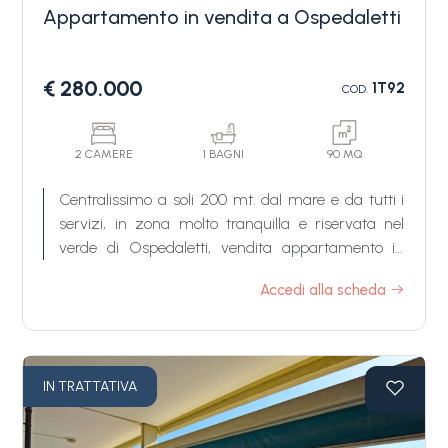
godendo di una splendida vista sul mare.
Appartamento in vendita a Ospedaletti
€ 280.000
1T92
COD.
2 CAMERE
1 BAGNI
90 MQ
Centralissimo a soli 200 mt. dal mare e da tutti i
servizi, in zona molto tranquilla e riservata nel
verde di Ospedaletti, vendita appartamento in
una delle località più note della riviera dei fiori.
Accedi alla scheda
L' appartamento ad Ospedaletti in vendita si
compone di: ingresso, ampio soggiorno, cucina,
due camere matrimoniali e bagno. Giardino
IN TRATTATIVA
perimetrale che si presta bene per rilassanti cene
all'aperto. Cantina di proprietà, posto auto
condominiale.