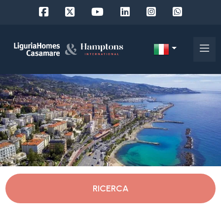
Codice
IT
Scegli
EN
dove
FR
cercare
DE
RU
Imperia
Chi
siamo
Diano Marina
RICERCA
I
nostri