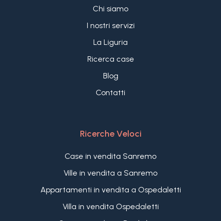
Chi siamo
3+
I nostri servizi
La Liguria
Altre
Ricerca case
opzioni
Blog
-
multiscelta
Contatti
Giardino
Ricerche Veloci
Case in vendita Sanremo
Balcone/Terrazzo
Ville in vendita a Sanremo
Appartamenti in vendita a Ospedaletti
Ascensore
Villa in vendita Ospedaletti