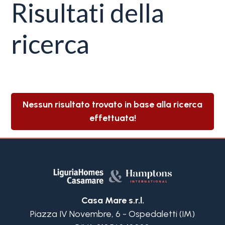
Risultati della
servizi
ricerca
La
Tipologia
Liguria
-
multiscelta
Ricerca
case
Qualsiasi
Nessun risultato trovato in base alla ricerca
Blog
effettuata!
Residenziali
Contatti
Terreni
Preferiti
(
0
)
Casa Mare s.r.l.
Prezzo
Piazza IV Novembre, 6 - Ospedaletti (IM)