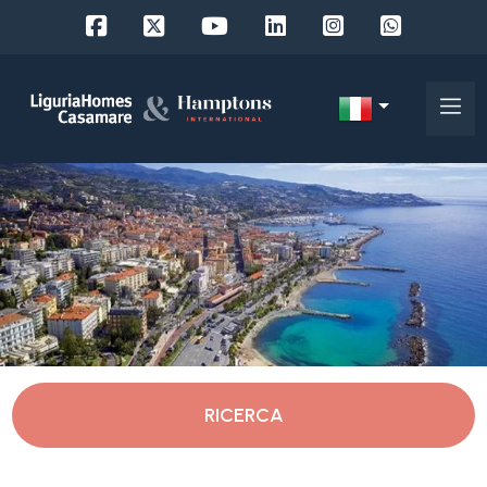
Codice
IT
Scegli
EN
dove
FR
cercare
DE
RU
Imperia
Chi
siamo
Santo Stefano al Mare
RICERCA
I
nostri