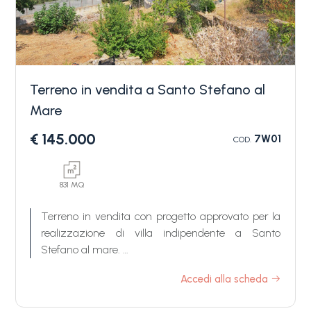
Terreno in vendita a Santo Stefano al
Mare
Camere
€ 145.000
7W01
COD.
minime
Qualsiasi
831 MQ
Terreno in vendita con progetto approvato per la
realizzazione di villa indipendente a Santo
1
Stefano al mare.
Il terreno con progetto approvato in vendita a
Accedi alla scheda
2
Santo Stefano al Mare si trova a solo un
chilometro dal mare e due chilometri dal centro