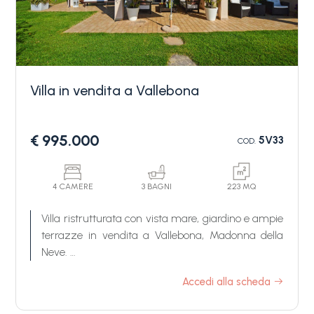
Villa in vendita a Vallebona
Camere
€ 995.000
5V33
COD.
minime
Qualsiasi
4 CAMERE
3 BAGNI
223 MQ
Villa ristrutturata con vista mare, giardino e ampie
terrazze in vendita a Vallebona, Madonna della
1
Neve.
In posizione tranquilla e residenziale, in località
Accedi alla scheda
2
Madonna della Neve, proponiamo in vendita una
villa ristrutturata con vista mare, giardino privato,