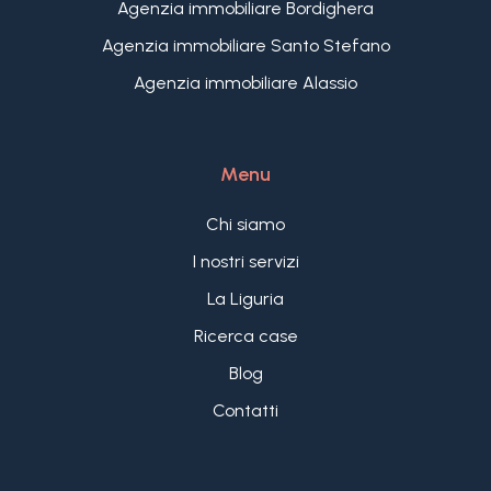
attualmente è suddiviso in 2 stanze adibite a
Agenzia immobiliare Bordighera
deposito e cantina, un bagno, il locale caldaia e un
Agenzia immobiliare Santo Stefano
ampio spazio magazzino dove è facile
Agenzia immobiliare Alassio
organizzare un garage per diverse auto.
Menu
Chi siamo
I nostri servizi
La Liguria
Ricerca case
Blog
Contatti