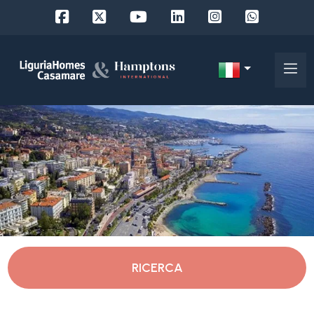
Codice
IT
Scegli
EN
dove
FR
cercare
DE
RU
Imperia
Chi
siamo
Vallebona
RICERCA
I
nostri