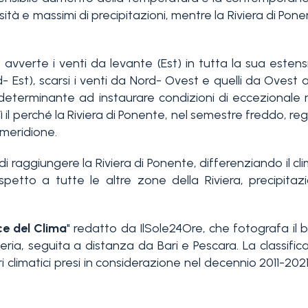
osità e massimi di precipitazioni, mentre la Riviera di Po
 avverte i venti da levante (Est) in tutta la sua estens
- Est), scarsi i venti da Nord- Ovest e quelli da Ovest 
eterminante ad instaurare condizioni di eccezionale m
ì il perché la Riviera di Ponente, nel semestre freddo, r
-meridione.
i raggiungere la Riviera di Ponente, differenziando il cl
petto a tutte le altre zone della Riviera, precipita
ce del Clima
" redatto da IlSole24Ore, che fotografa il b
ria, seguita a distanza da Bari e Pescara. La classifica
 climatici presi in considerazione nel decennio 2011-2021, 