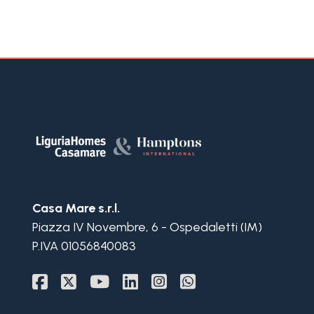
3+
Altre
opzioni
-
multiscelta
Giardino
Casa Mare s.r.l.
Balcone/Terrazzo
Piazza IV Novembre, 6 - Ospedaletti (IM)
P.IVA 01056840083
Ascensore