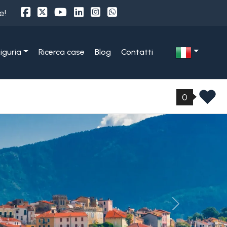
e!
Liguria
Ricerca case
Blog
Contatti
0
»