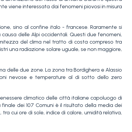
nente viene interessata dai fenomeni piovosi in misura
ione, sino al confine italo - francese. Raramente si
a causa delle Alpi occidentali. Questi due fenomeni,
itezza del clima nel tratto di costa compreso tra
egistri una radiazione solare uguale, se non maggiore,
ima delle due zone. La zona tra Bordighera e Alassio
zioni nevose e temperature al di sotto dello zero
enessere climatico delle città italiane capoluogo di
 finale dei 107 Comuni è il risultato della media dei
tra cui ore di sole, indice di calore, umidità relativa,