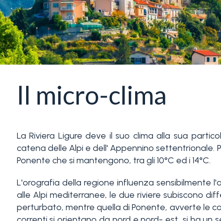
servizi
La
Tipologia
Liguria
-
multiscelta
Ricerca
Il micro-clima
case
Qualsiasi
Blog
Residenziali
La Riviera Ligure deve il suo clima alla sua parti
Contatti
catena delle Alpi e dell' Appennino settentrionale. 
Ponente che si mantengono, tra gli 10°C ed i 14°C.
Terreni
Preferiti
L'orografia della regione influenza sensibilmente l
(
0
)
alle Alpi mediterranee, le due riviere subiscono di
Prezzo
perturbato, mentre quella di Ponente, avverte le co
correnti si orientano da nord e nord- est, si ha u