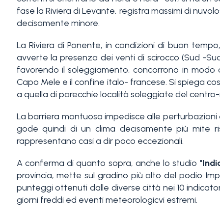
fase la Riviera di Levante, registra massimi di nuvol
decisamente minore.
La Riviera di Ponente, in condizioni di buon tempo,
avverte la presenza dei venti di scirocco (Sud -Sud
favorendo il soleggiamento, concorrono in modo d
Capo Mele e il confine italo- francese. Si spiega cos
Camere
a quella di parecchie località soleggiate del centro
minime
La barriera montuosa impedisce alle perturbazioni d
gode quindi di un clima decisamente più mite ris
Qualsiasi
rappresentano casi a dir poco eccezionali.
A conferma di quanto sopra, anche lo studio "
Indi
1
provincia, mette sul gradino più alto del podio Impe
punteggi ottenuti dalle diverse città nei 10 indicatori
giorni freddi ed eventi meteorologicvi estremi.
2