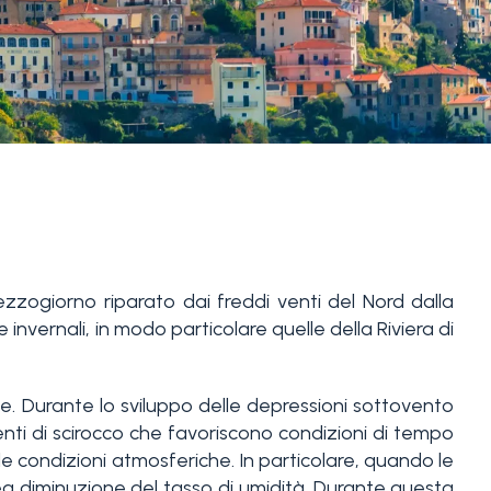
ezzogiorno riparato dai freddi venti del Nord dalla
nvernali, in modo particolare quelle della Riviera di
se. Durante lo sviluppo delle depressioni sottovento
enti di scirocco che favoriscono condizioni di tempo
e condizioni atmosferiche. In particolare, quando le
ea diminuzione del tasso di umidità. Durante questa