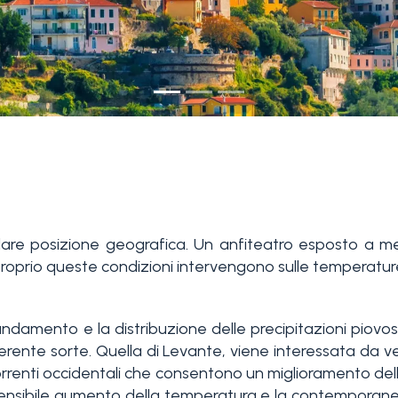
colare posizione geografica. Un anfiteatro esposto a m
Proprio queste condizioni intervengono sulle temperature i
'andamento e la distribuzione delle precipitazioni piovo
fferente sorte. Quella di Levante, viene interessata da v
rrenti occidentali che consentono un miglioramento dell
n sensibile aumento della temperatura e la contemporan