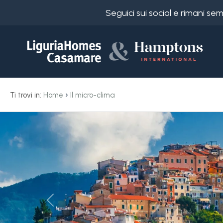
Seguici sui social e rimani s
Codice
IT
Scegli
EN
›
Ti trovi in:
Home
Il micro-clima
dove
FR
cercare
DE
RU
Provincia
Chi
siamo
Comune
«
I
nostri