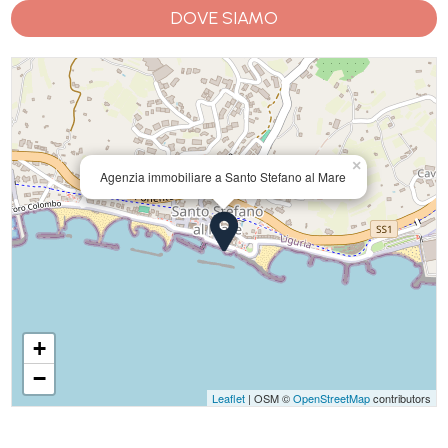
DOVE SIAMO
×
Agenzia immobiliare a Santo Stefano al Mare
+
−
Leaflet
| OSM ©
OpenStreetMap
contributors