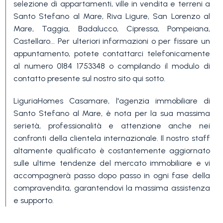
selezione di appartamenti, ville in vendita e terreni a
3+
Santo Stefano al Mare, Riva Ligure, San Lorenzo al
Mare, Taggia, Badalucco, Cipressa, Pompeiana,
Castellaro... Per ulteriori informazioni o per fissare un
Altre
appuntamento, potete contattarci telefonicamente
opzioni
al numero 0184 1753348 o compilando il modulo di
-
contatto presente sul nostro sito qui sotto.
multiscelta
LiguriaHomes Casamare, l'agenzia immobiliare di
Santo Stefano al Mare, è nota per la sua massima
Giardino
serietà, professionalità e attenzione anche nei
confronti della clientela internazionale. Il nostro staff
altamente qualificato è costantemente aggiornato
Balcone/Terrazzo
sulle ultime tendenze del mercato immobiliare e vi
accompagnerà passo dopo passo in ogni fase della
compravendita, garantendovi la massima assistenza
Ascensore
e supporto.