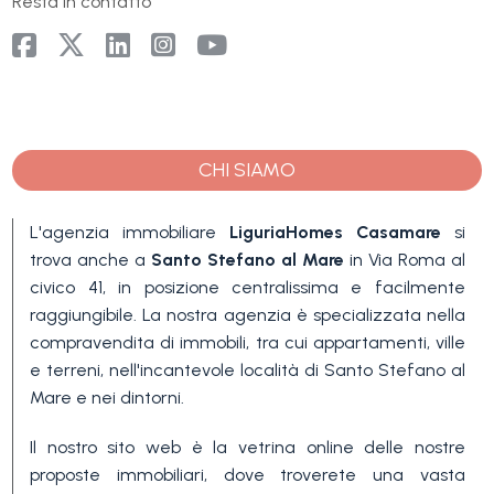
Resta in contatto
CHI SIAMO
Camere
minime
L'agenzia immobiliare
LiguriaHomes Casamare
si
trova anche a
Santo Stefano al Mare
in Via Roma al
civico 41, in posizione centralissima e facilmente
Qualsiasi
raggiungibile. La nostra agenzia è specializzata nella
compravendita di immobili, tra cui appartamenti, ville
e terreni, nell'incantevole località di Santo Stefano al
1
Mare e nei dintorni.
Il nostro sito web è la vetrina online delle nostre
2
proposte immobiliari, dove troverete una vasta