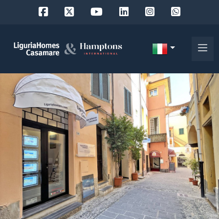
Codice
IT
Scegli
EN
dove
FR
cercare
DE
RU
Provincia
Chi
siamo
Comune
I
nostri