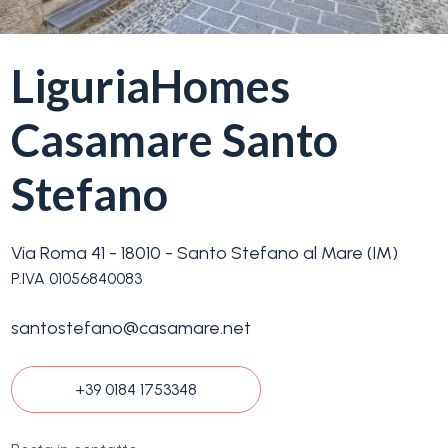
servizi
LiguriaHomes
La
Tipologia
Liguria
-
Casamare Santo
multiscelta
Ricerca
case
Stefano
Qualsiasi
Blog
Via Roma 41 - 18010 - Santo Stefano al Mare (IM)
Residenziali
P.IVA 01056840083
Contatti
santostefano@casamare.net
Terreni
Preferiti
(
0
)
+39 0184 1753348
Prezzo