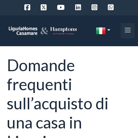
Codice
IT
Scegli
EN
Domande
dove
FR
cercare
DE
frequenti
RU
Provincia
sull’acquisto di
Chi
siamo
Comune
una casa in
I
nostri