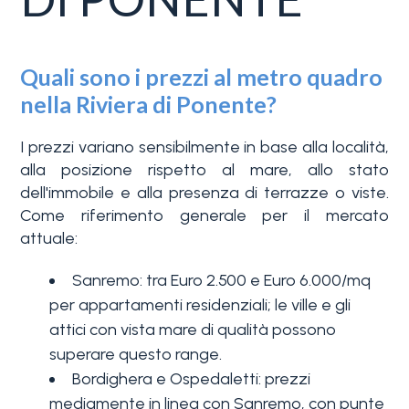
3+
Quali sono i prezzi al metro quadro
Altre
nella Riviera di Ponente?
opzioni
-
I prezzi variano sensibilmente in base alla località,
alla posizione rispetto al mare, allo stato
multiscelta
dell'immobile e alla presenza di terrazze o viste.
Come riferimento generale per il mercato
Giardino
attuale:
Sanremo: tra Euro 2.500 e Euro 6.000/mq
Balcone/Terrazzo
per appartamenti residenziali; le ville e gli
attici con vista mare di qualità possono
Ascensore
superare questo range.
Bordighera e Ospedaletti: prezzi
mediamente in linea con Sanremo, con punte