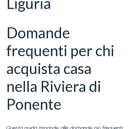
Liguria
servizi
La
Tipologia
Domande
Liguria
-
multiscelta
Ricerca
frequenti per chi
case
Qualsiasi
acquista casa
Blog
Residenziali
nella Riviera di
Contatti
Terreni
Ponente
Preferiti
(
0
)
Prezzo
Questa guida risponde alle domande più frequenti