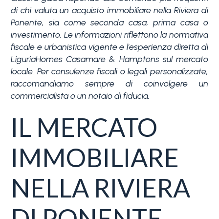
di chi valuta un acquisto immobiliare nella Riviera di
Ponente, sia come seconda casa, prima casa o
investimento. Le informazioni riflettono la normativa
fiscale e urbanistica vigente e l'esperienza diretta di
LiguriaHomes Casamare & Hamptons sul mercato
locale. Per consulenze fiscali o legali personalizzate,
raccomandiamo sempre di coinvolgere un
Camere
commercialista o un notaio di fiducia.
minime
IL MERCATO
Qualsiasi
IMMOBILIARE
1
NELLA RIVIERA
2
DI PONENTE