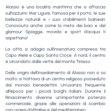
servizi
Alassio è una località marittima che si affaccia
sull’azzurro Mar Ligure, famosa per il porto, le sue
La
bellezze naturali e i suoi stabilimenti balneari.
Tipologia
Liguria
Conosciuta anche come la meta dei baci e del
-
glamour. Spiagge, movida e sport d’acqua ti
multiscelta
aspettano!
Ricerca
case
La città, si adagia sull'insenatura compresa tra
Qualsiasi
Capo Mele e Capo Santa Croce. A nord, il centro
Blog
è circondato dalle vette del monte Tirasso.
Residenziali
Contatti
Delle origini dell’insediamento di Alassio non si sa
molto: si trattava di un centro religioso posseduto
Terreni
dai monaci benedettini. Un’usanza frequente
Preferiti
all’epoca per i piccoli borghi italiani. Durante il
(
0
)
Rinascimento divenne un’importante potenza
Prezzo
commerciale, grazie alle operazioni di scambio
con i paesi d’oltralpe e del mediterraneo.