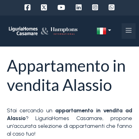
Codice
IT
Scegli
EN
Appartamento in
dove
FR
cercare
DE
vendita Alassio
RU
Provincia
Chi
Stai cercando un
appartamento in vendita ad
siamo
Comune
Alassio
? LiguriaHomes Casamare, propone
un’accurata selezione di appartamenti che fanno
I
al caso tuo!
nostri