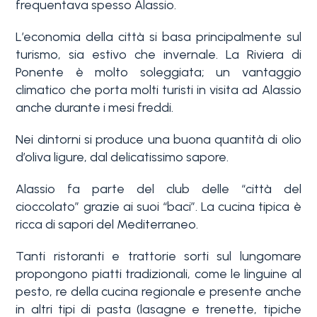
frequentava spesso Alassio.
3+
L’economia della città si basa principalmente sul
turismo, sia estivo che invernale. La Riviera di
Ponente è molto soleggiata; un vantaggio
Altre
climatico che porta molti turisti in visita ad Alassio
opzioni
anche durante i mesi freddi.
-
multiscelta
Nei dintorni si produce una buona quantità di olio
d’oliva ligure, dal delicatissimo sapore.
Giardino
Alassio fa parte del club delle “città del
cioccolato” grazie ai suoi “baci”. La cucina tipica è
ricca di sapori del Mediterraneo.
Balcone/Terrazzo
Tanti ristoranti e trattorie sorti sul lungomare
propongono piatti tradizionali, come le linguine al
Ascensore
pesto, re della cucina regionale e presente anche
in altri tipi di pasta (lasagne e trenette, tipiche