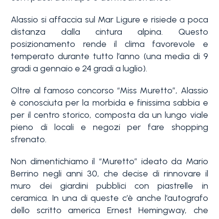
Alassio si affaccia sul Mar Ligure e risiede a poca
distanza dalla cintura alpina. Questo
posizionamento rende il clima favorevole e
temperato durante tutto l’anno (una media di 9
gradi a gennaio e 24 gradi a luglio).
Camere
Oltre al famoso concorso “Miss Muretto”, Alassio
minime
è conosciuta per la morbida e finissima sabbia e
per il centro storico, composta da un lungo viale
pieno di locali e negozi per fare shopping
Qualsiasi
sfrenato.
Non dimentichiamo il “Muretto” ideato da Mario
1
Berrino negli anni 30, che decise di rinnovare il
muro dei giardini pubblici con piastrelle in
ceramica. In una di queste c’è anche l’autografo
2
dello scritto america Ernest Hemingway, che