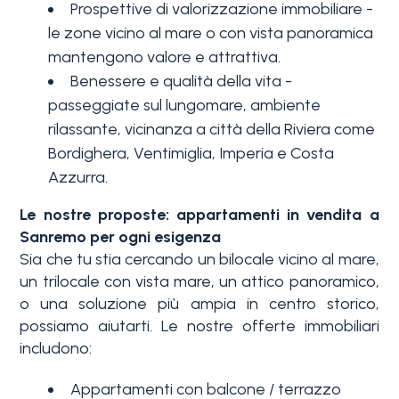
Prospettive di valorizzazione immobiliare -
3+
le zone vicino al mare o con vista panoramica
mantengono valore e attrattiva.
Benessere e qualità della vita -
Altre
passeggiate sul lungomare, ambiente
opzioni
rilassante, vicinanza a città della Riviera come
-
Bordighera, Ventimiglia, Imperia e Costa
multiscelta
Azzurra.
Le nostre proposte: appartamenti in vendita a
Giardino
Sanremo per ogni esigenza
Sia che tu stia cercando un bilocale vicino al mare,
un trilocale con vista mare, un attico panoramico,
Balcone/Terrazzo
o una soluzione più ampia in centro storico,
possiamo aiutarti. Le nostre offerte immobiliari
Ascensore
includono:
Appartamenti con balcone / terrazzo