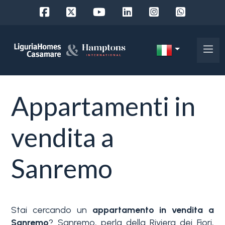
Codice
IT
Scegli
EN
Appartamenti in
dove
FR
cercare
DE
vendita a
RU
Provincia
Sanremo
Chi
siamo
Comune
I
Stai cercando un
appartamento in vendita a
nostri
Sanremo
? Sanremo, perla della Riviera dei Fiori,