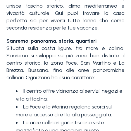
servizi
unisce fascino storico, clima mediterraneo e
vivacità culturale. Qui puoi trovare la casa
perfetta sia per viverci tutto l’anno che come
La
Tipologia
seconda residenza per le tue vacanze.
Liguria
-
multiscelta
Sanremo: panorama, storia, quartieri
Ricerca
Situata sulla costa ligure, tra mare e collina,
case
Sanremo si sviluppa su più zone ben distinte: il
Qualsiasi
centro storico, la zona Foce, San Martino e La
Blog
Brezza, Bussana, fino alle aree panoramiche
collinari. Ogni zona ha il suo carattere:
Residenziali
Contatti
Il centro offre vicinanza ai servizi, negozi e
Terreni
vita cittadina.
Preferiti
La Foce e la Marina regalano scorci sul
(
0
)
mare e accesso diretto alla passeggiata.
Prezzo
Le aree collinari garantiscono viste
mozzafiato e una maggiore quiete.