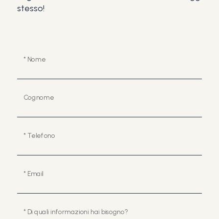
stesso!
3+
Altre
* Nome
opzioni
-
multiscelta
Cognome
Giardino
* Telefono
Balcone/Terrazzo
* Email
Ascensore
* Di quali informazioni hai bisogno?