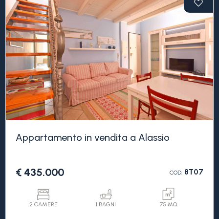
Piscina
Vista mare
Appartamento in vendita a Alassio
€ 435.000
8T07
COD.
2 CAMERE
1 BAGNI
75 MQ