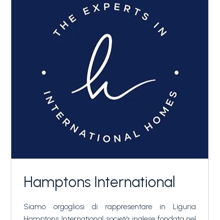
Hamptons International
Siamo orgogliosi di rappresentare in Liguria
Hamptons International società inglese fondata nel