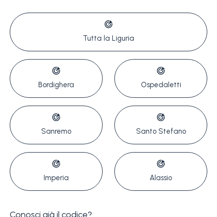
Tutta la Liguria
Bordighera
Ospedaletti
Camere
minime
Qualsiasi
Sanremo
Santo Stefano
1
Imperia
Alassio
2
Conosci già il codice?