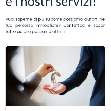
e i nostri servizi!
vendita: mare, spiaggia, servizi e negozi sono
raggiungibili in pochi passi, mantenendo la tranquillità
dell'ultimo piano in un edificio con facciata e scale
Vuoi saperne di più su come possiamo aiutarti nel
ristrutturate, nel centro di Alassio.
tuo percorso immobiliare? Contattaci e scopri
Una scelta che unisce piacere d'uso e ottime
tutto ciò che possiamo offrirti!
prospettive di rendimento.