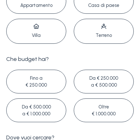
servizi
Appartamento
Casa di paese
La
Tipologia
Liguria
-
Villa
Terreno
multiscelta
Ricerca
case
Che budget hai?
Qualsiasi
Blog
Fino a
Da € 250.000
Residenziali
€ 250.000
a € 500.000
Contatti
Terreni
Da € 500.000
Oltre
Preferiti
a € 1.000.000
€ 1.000.000
(
0
)
Prezzo
Dove vuoi cercare?