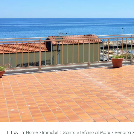
servizi
La
Tipologia
Liguria
-
multiscelta
Ricerca
case
Qualsiasi
Blog
Residenziali
Contatti
Terreni
Preferiti
(
0
)
Prezzo
›
›
›
Ti trovi in:
Home
Immobili
Santo Stefano al Mare
Vendita