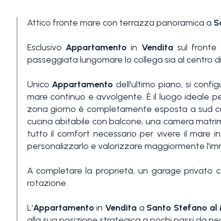
3+
Attico fronte mare con terrazza panoramica a
S
Esclusivo
Appartamento
in
Vendita
sul fronte 
Altre
passeggiata lungomare lo collega sia al centro d
opzioni
-
Unico
Appartamento
dell'ultimo piano, si conf
multiscelta
mare continuo e avvolgente. È il luogo ideale per
zona giorno è completamente esposta a sud con 
cucina abitabile con balcone, una camera matri
Giardino
tutto il comfort necessario per vivere il mare in
personalizzarlo e valorizzare maggiormente l'im
Balcone/Terrazzo
A completare la proprietà, un garage privato 
rotazione.
Ascensore
L'
Appartamento
in
Vendita
a
Santo Stefano al
alla sua posizione strategica a pochi passi da neg