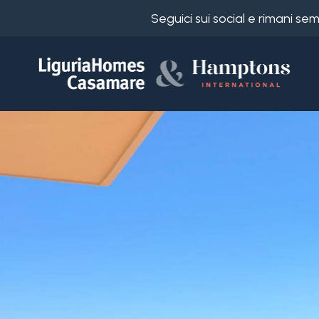
Seguici sui social e rimani s
Codice
IT
Scegli
EN
dove
FR
cercare
DE
RU
Provincia
Chi
siamo
Comune
I
nostri