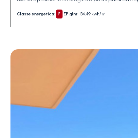
Piscina
Classe energetica
:
F
EP glnr
: 134.49 kwh/㎡
Vista mare