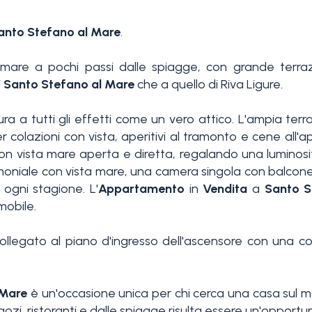
anto Stefano al Mare
.
mare a pochi passi dalle spiagge, con grande terra
i
Santo Stefano al Mare
che a quello di Riva Ligure.
igura a tutti gli effetti come un vero attico. L'ampia t
 colazioni con vista, aperitivi al tramonto e cene all'a
vista mare aperta e diretta, regalando una luminosità
moniale con vista mare, una camera singola con balcon
 ogni stagione. L'
Appartamento
in
Vendita
a
Santo S
mobile.
collegato al piano d'ingresso dell'ascensore con una
 Mare
è un'occasione unica per chi cerca una casa sul m
ozi, ristoranti e dalle spiagge risulta essere un'opportun