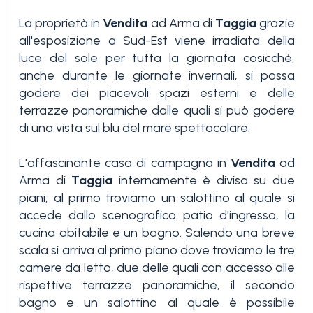
3+
La proprietà in
Vendita
ad Arma di
Taggia
grazie
all'esposizione a Sud-Est viene irradiata della
luce del sole per tutta la giornata cosicché,
Altre
anche durante le giornate invernali, si possa
opzioni
godere dei piacevoli spazi esterni e delle
-
terrazze panoramiche dalle quali si può godere
di una vista sul blu del mare spettacolare.
multiscelta
L'affascinante casa di campagna in
Vendita
ad
Giardino
Arma di
Taggia
internamente è divisa su due
piani; al primo troviamo un salottino al quale si
accede dallo scenografico patio d'ingresso, la
Balcone/Terrazzo
cucina abitabile e un bagno. Salendo una breve
scala si arriva al primo piano dove troviamo le tre
camere da letto, due delle quali con accesso alle
Ascensore
rispettive terrazze panoramiche, il secondo
bagno e un salottino al quale è possibile