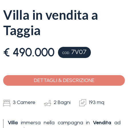
servizi
Villa in vendita a
La
Tipologia
Taggia
Liguria
-
multiscelta
Ricerca
€ 490.000
case
7V07
COD.
Qualsiasi
Blog
Residenziali
DETTAGLI & DESCRIZIONE
Contatti
Terreni
Preferiti
3 Camere
2 Bagni
193 mq
(
0
)
Prezzo
Villa
immersa nella campagna in
Vendita
ad