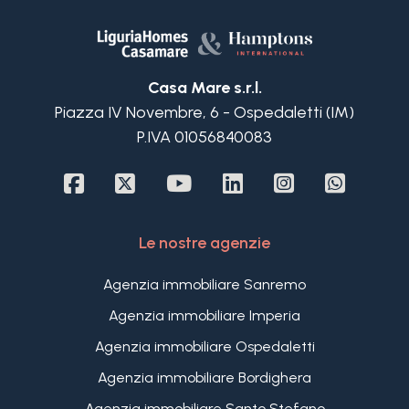
cinque bagni e un vano ripostiglio; tutti gli
ambienti hanno grandi affacci con spettacolare
vista sul mare o sul verde il tutto caratterizzato da
un'atmosfera unica ed elegante. Un grande
Casa Mare s.r.l.
garage è a disposizione di questa spettacolare
Piazza IV Novembre, 6 - Ospedaletti (IM)
proprietà.
P.IVA 01056840083
Esternamente la villa in vendita a Santo Stefano
al mare ha enormi terrazzi e un grande terreno,
in gran parte pianeggiante, a disposizione con la
possibilità di realizzare una spettacolare piscina
sospesa tra il blu del cielo e del mare.
Le nostre agenzie
Diversi posti auto scoperti sono disponibili ed è
anche possibile costruire un ulteriore garage a
Agenzia immobiliare Sanremo
servizio di questa spettacolare ed esclusiva
Agenzia immobiliare Imperia
proprietà.
Agenzia immobiliare Ospedaletti
Agenzia immobiliare Bordighera
Agenzia immobiliare Santo Stefano