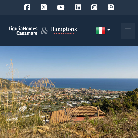
Codice
IT
Scegli
EN
dove
FR
cercare
DE
RU
Provincia
Chi
siamo
Comune
I
nostri