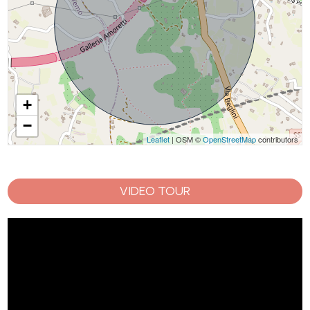
+
−
Leaflet
| OSM ©
OpenStreetMap
contributors
VIDEO TOUR