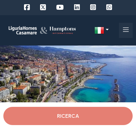
Codice
IT
Scegli
EN
dove
FR
cercare
DE
RU
Imperia
Chi
siamo
Bordighera
RICERCA
I
nostri