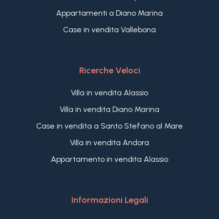
contesto storico di grande fascino, pensato per
Appartamenti a Diano Marina
offrire qualità abitativa, efficienza e valore nel
Case in vendita Vallebona
tempo.
Un'opportunità rara per acquistare un
appartamento di nuova costruzione con terrazza
e vista mare a Bordighera, all'interno di un
Ricerche Veloci
complesso esclusivo composto da sole sette unità
abitative, vicino alle spiagge, al centro cittadino e a
Villa in vendita Alassio
Bordighera Alta.
Villa in vendita Diano Marina
Case in vendita a Santo Stefano al Mare
Villa in vendita Andora
Appartamento in vendita Alassio
Informazioni Legali