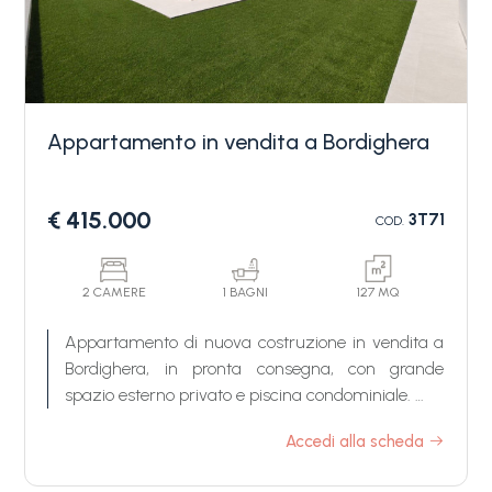
Appartamento in vendita a Bordighera
Camere
€ 415.000
3T71
COD.
minime
Qualsiasi
2 CAMERE
1 BAGNI
127 MQ
Appartamento di nuova costruzione in vendita a
Bordighera, in pronta consegna, con grande
1
spazio esterno privato e piscina condominiale.
Dimore del Sole è un nuovo complesso
Accedi alla scheda
2
residenziale in classe energetica A4, composto da
tre eleganti palazzine immerse nel verde, in una