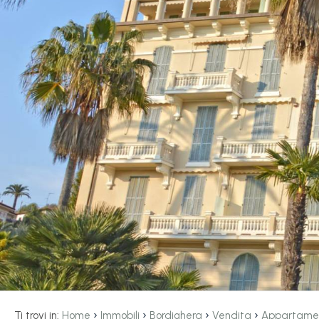
servizi
La
Tipologia
Liguria
-
multiscelta
Ricerca
case
Qualsiasi
Blog
Residenziali
Contatti
Terreni
Preferiti
(
0
)
Prezzo
›
›
›
›
Ti trovi in:
Home
Immobili
Bordighera
Vendita
Appartame