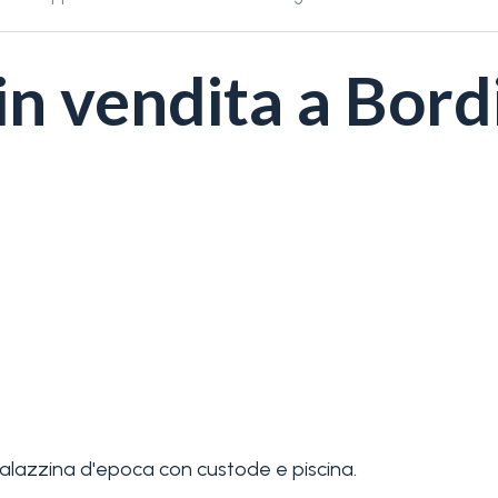
n vendita a Bord
alazzina d'epoca con custode e piscina.