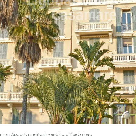
›
nto
Appartamento in vendita a Bordighera