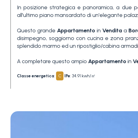
In posizione strategica e panoramica, a due pas
3+
all'ultimo piano mansardato di un'elegante palazz
Questo grande
Appartamento
in
Vendita
a
Bor
Altre
disimpegno, soggiorno con cucina e zona pranzo
opzioni
splendido marmo ed un ripostiglio/cabina armadi
-
multiscelta
A completare questo ampio
Appartamento
in
V
Giardino
Classe energetica
:
C
IPe
: 34.91 kwh/㎡
Balcone/Terrazzo
Ascensore