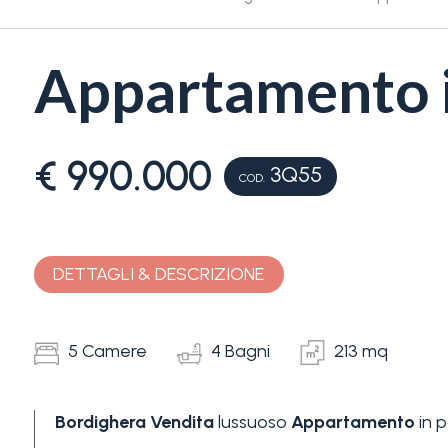
Appartamento i
€ 990.000
3Q55
Camere
COD.
minime
Qualsiasi
DETTAGLI & DESCRIZIONE
1
5 Camere
4 Bagni
213 mq
2
Bordighera
Vendita
lussuoso
Appartamento
in p