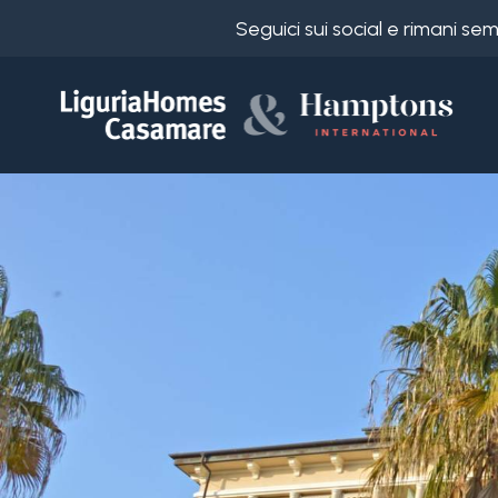
Seguici sui social e rimani s
Codice
IT
Scegli
EN
dove
FR
cercare
DE
RU
Provincia
Chi
siamo
Comune
I
nostri