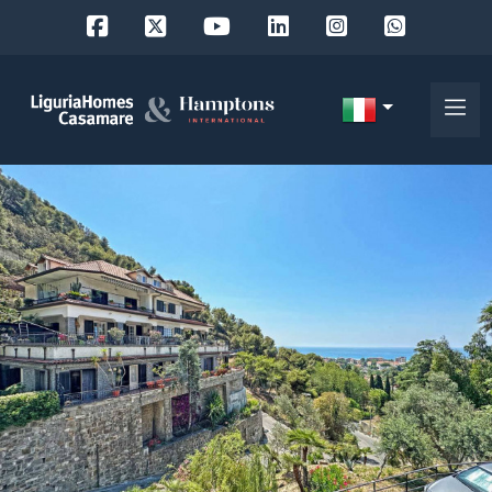
Codice
IT
Scegli
EN
dove
FR
cercare
DE
RU
Provincia
Chi
siamo
Comune
I
nostri