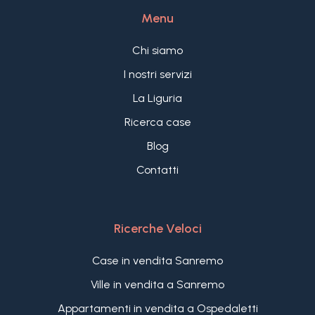
Una proposta ideale per chi cerca un
Menu
appartamento di nuova costruzione a Bordighera,
perfetto anche come investimento locativo di
Chi siamo
altissimo livello, in una delle residenze più richieste
della Liguria.
I nostri servizi
La Liguria
Ricerca case
Blog
Contatti
Ricerche Veloci
Case in vendita Sanremo
Ville in vendita a Sanremo
Appartamenti in vendita a Ospedaletti