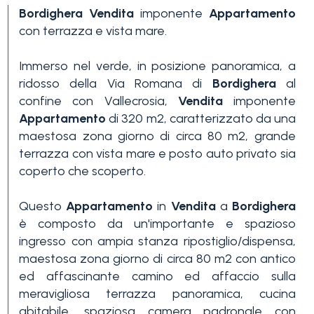
Bordighera
Vendita
imponente
Appartamento
con terrazza e vista mare.
Immerso nel verde, in posizione panoramica, a
ridosso della Via Romana di
Bordighera
al
confine con Vallecrosia,
Vendita
imponente
Appartamento
di 320 m2, caratterizzato da una
Camere
maestosa zona giorno di circa 80 m2, grande
minime
terrazza con vista mare e posto auto privato sia
coperto che scoperto.
Qualsiasi
Questo
Appartamento
in
Vendita
a
Bordighera
è composto da un'importante e spazioso
1
ingresso con ampia stanza ripostiglio/dispensa,
maestosa zona giorno di circa 80 m2 con antico
ed affascinante camino ed affaccio sulla
2
meravigliosa terrazza panoramica, cucina
abitabile, spaziosa camera padronale con