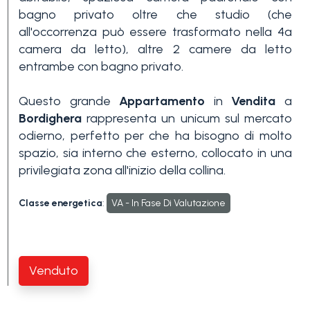
bagno privato oltre che studio (che
3+
all'occorrenza può essere trasformato nella 4a
camera da letto), altre 2 camere da letto
entrambe con bagno privato.
Altre
opzioni
Questo grande
Appartamento
in
Vendita
a
-
Bordighera
rappresenta un unicum sul mercato
multiscelta
odierno, perfetto per che ha bisogno di molto
spazio, sia interno che esterno, collocato in una
privilegiata zona all'inizio della collina.
Giardino
Classe energetica
:
VA - In Fase Di Valutazione
Balcone/Terrazzo
Ascensore
Venduto