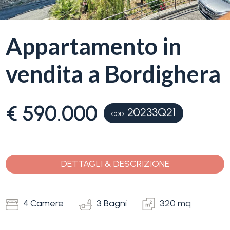
servizi
La
Appartamento in
Tipologia
Liguria
-
vendita a Bordighera
multiscelta
Ricerca
case
Qualsiasi
€ 590.000
20233Q21
COD.
Blog
Residenziali
Contatti
DETTAGLI & DESCRIZIONE
Terreni
Preferiti
(
0
)
4 Camere
3 Bagni
320 mq
Prezzo