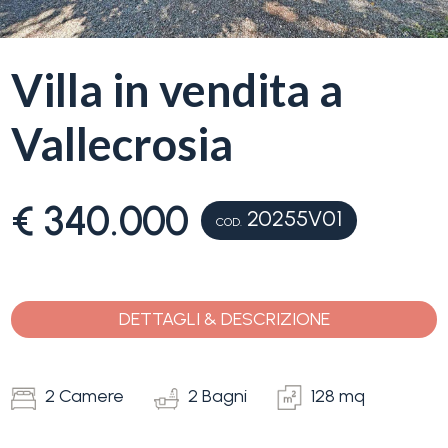
servizi
La
Villa in vendita a
Tipologia
Liguria
-
Vallecrosia
multiscelta
Ricerca
case
Qualsiasi
€ 340.000
20255V01
COD.
Blog
Residenziali
Contatti
DETTAGLI & DESCRIZIONE
Terreni
Preferiti
(
0
)
2 Camere
2 Bagni
128 mq
Prezzo