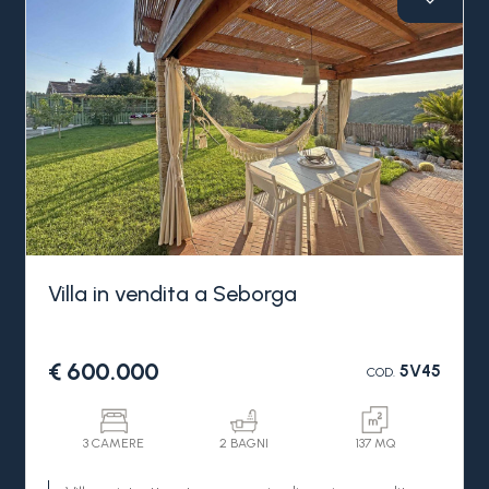
Villa in vendita a Seborga
€ 600.000
5V45
COD.
3 CAMERE
2 BAGNI
137 MQ