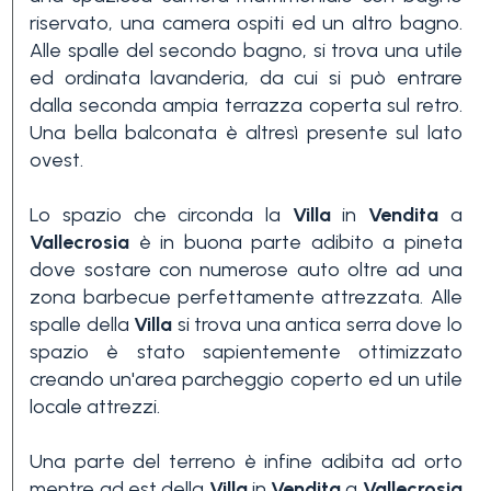
riservato, una camera ospiti ed un altro bagno.
3+
Alle spalle del secondo bagno, si trova una utile
ed ordinata lavanderia, da cui si può entrare
dalla seconda ampia terrazza coperta sul retro.
Altre
Una bella balconata è altresì presente sul lato
opzioni
ovest.
-
multiscelta
Lo spazio che circonda la
Villa
in
Vendita
a
Vallecrosia
è in buona parte adibito a pineta
dove sostare con numerose auto oltre ad una
Giardino
zona barbecue perfettamente attrezzata. Alle
spalle della
Villa
si trova una antica serra dove lo
Balcone/Terrazzo
spazio è stato sapientemente ottimizzato
creando un'area parcheggio coperto ed un utile
locale attrezzi.
Ascensore
Una parte del terreno è infine adibita ad orto
mentre ad est della
Villa
in
Vendita
a
Vallecrosia