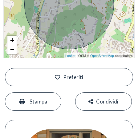
+
−
Leaflet
| OSM ©
OpenStreetMap
contributors
#
Preferiti
#
#
Stampa
Condividi