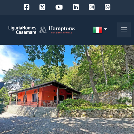
Codice
IT
Scegli
EN
dove
FR
cercare
DE
RU
Provincia
Chi
siamo
Comune
I
nostri