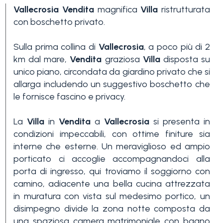
Vallecrosia
Vendita
magnifica
Villa
ristrutturata
con boschetto privato.
Sulla prima collina di
Vallecrosia
, a poco più di 2
km dal mare,
Vendita
graziosa
Villa
disposta su
unico piano, circondata da giardino privato che si
allarga includendo un suggestivo boschetto che
Camere
le fornisce fascino e privacy.
minime
La
Villa
in
Vendita
a
Vallecrosia
si presenta in
Qualsiasi
condizioni impeccabili, con ottime finiture sia
interne che esterne. Un meraviglioso ed ampio
porticato ci accoglie accompagnandoci alla
1
porta di ingresso, qui troviamo il soggiorno con
camino, adiacente una bella cucina attrezzata
in muratura con vista sul medesimo portico, un
2
disimpegno divide la zona notte composta da
una spaziosa camera matrimoniale con bagno