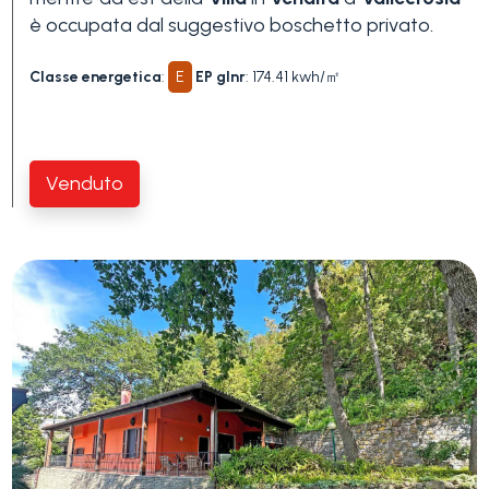
Piscina
è occupata dal suggestivo boschetto privato.
Classe energetica
:
E
EP glnr
: 174.41 kwh/㎡
Vista mare
Venduto