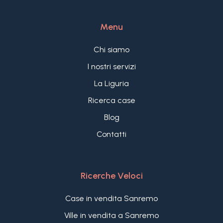
di raggiungere la classe energetica A4.
Completa la proprietà un comodo posto auto, con
Menu
possibilità di acquistare un secondo posto auto
all'interno del complesso.
Chi siamo
Una proprietà panoramica, efficiente, elegante e
indipendente, ideale per chi cerca una casa
I nostri servizi
esclusiva in Liguria con vista mare, tranquillità e
La Liguria
servizi di alto livello.
Ricerca case
Blog
Contatti
Ricerche Veloci
Case in vendita Sanremo
Ville in vendita a Sanremo