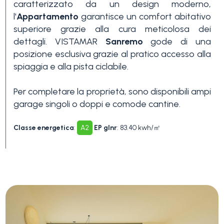
caratterizzato da un design moderno,
3+
l'
Appartamento
garantisce un comfort abitativo
superiore grazie alla cura meticolosa dei
dettagli. VISTAMAR
Sanremo
gode di una
Altre
posizione esclusiva grazie al pratico accesso alla
opzioni
spiaggia e alla pista ciclabile.
-
Per completare la proprietà, sono disponibili ampi
multiscelta
garage singoli o doppi e comode cantine.
Giardino
Classe energetica
:
A2
EP glnr
: 83.40 kwh/㎡
Balcone/Terrazzo
Ascensore