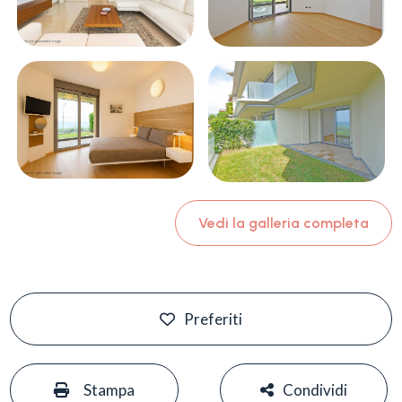
Vedi la galleria completa
Preferiti
#
#
Stampa
Condividi