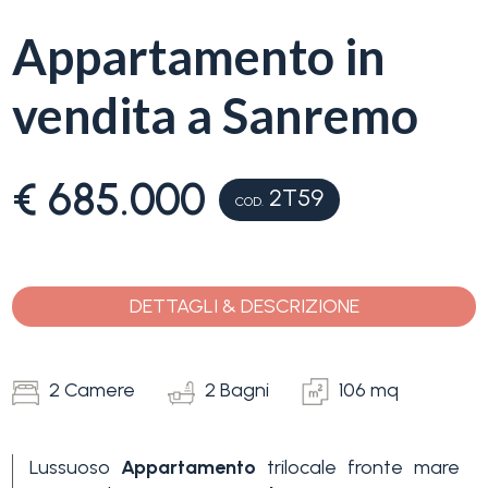
servizi
Appartamento in
La
Tipologia
vendita a Sanremo
Liguria
-
multiscelta
Ricerca
€ 685.000
case
2T59
COD.
Qualsiasi
Blog
Residenziali
DETTAGLI & DESCRIZIONE
Contatti
Terreni
Preferiti
2 Camere
2 Bagni
106 mq
(
0
)
Prezzo
Lussuoso
Appartamento
trilocale fronte mare