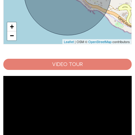
+
−
Leaflet
| OSM ©
OpenStreetMap
contributors
VIDEO TOUR