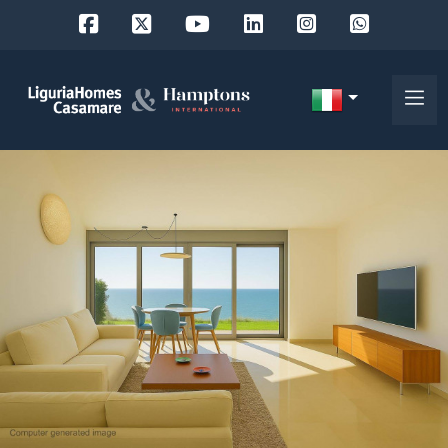
Codice
IT
Scegli
EN
dove
FR
cercare
DE
RU
Provincia
Chi
siamo
Comune
I
nostri