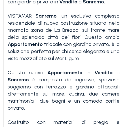
con giardino privato in
Vendita
a
Sanremo
.
VISTAMAR
Sanremo
, un esclusivo complesso
residenziale di nuova costruzione situato nella
rinomata zona de La Brezza, sul fronte mare
della splendida città dei fiori. Questo ampio
Appartamento
trilocale con giardino privato, è la
Camere
soluzione perfetta per chi cerca eleganza e una
minime
vista mozzafiato sul Mar Ligure.
Questo nuovo
Appartamento
in
Vendita
a
Qualsiasi
Sanremo
è composto da: ingresso, spazioso
soggiorno con terrazzo e giardino affacciati
direttamente sul mare, cucina, due camere
1
matrimoniali, due bagni e un comodo cortile
privato.
2
Costruito con materiali di pregio e