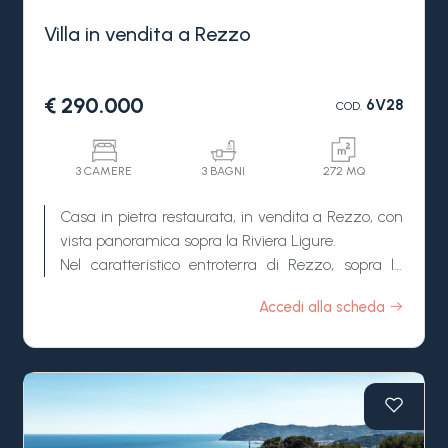
Villa in vendita a Rezzo
€ 290.000
6V28
COD.
3 CAMERE
3 BAGNI
272 MQ
Casa in pietra restaurata, in vendita a Rezzo, con
vista panoramica sopra la Riviera Ligure.
Nel caratteristico entroterra di Rezzo, sopra la
Riviera Ligure, questa casa in pietra restaurata,
Accedi alla scheda
ora in vendita, offre una vista panoramica sulla
valle, assoluta privacy e un raro esempio di
autentica proprietà ligure immersa nella natura.
La posizione unisce tranquillità, autenticità e
vicinanza al mare, raggiungibile in 30 minuti,
rendendola ideale come seconda casa in Liguria.