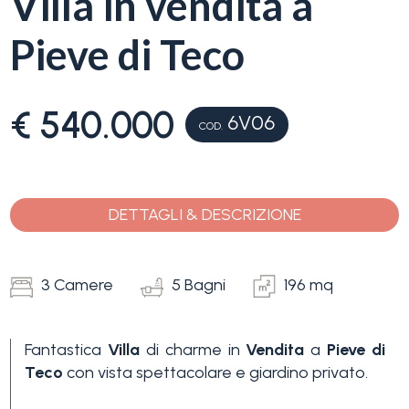
Villa in vendita a
servizi
Pieve di Teco
La
Tipologia
Liguria
-
€ 540.000
6V06
multiscelta
COD.
Ricerca
case
Qualsiasi
Blog
DETTAGLI & DESCRIZIONE
Residenziali
Contatti
3 Camere
5 Bagni
196 mq
Terreni
Preferiti
(
0
)
Fantastica
Villa
di charme in
Vendita
a
Pieve di
Teco
con vista spettacolare e giardino privato.
Prezzo