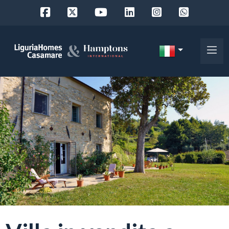
Codice
IT
Scegli
EN
dove
FR
cercare
DE
RU
Provincia
Chi
siamo
Comune
I
nostri