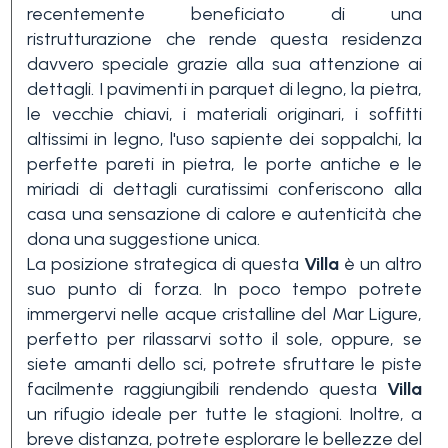
Piscina
recentemente beneficiato di una
ristrutturazione che rende questa residenza
davvero speciale grazie alla sua attenzione ai
Vista mare
dettagli. I pavimenti in parquet di legno, la pietra,
le vecchie chiavi, i materiali originari, i soffitti
altissimi in legno, l'uso sapiente dei soppalchi, la
perfette pareti in pietra, le porte antiche e le
miriadi di dettagli curatissimi conferiscono alla
casa una sensazione di calore e autenticità che
dona una suggestione unica.
La posizione strategica di questa
Villa
è un altro
suo punto di forza. In poco tempo potrete
immergervi nelle acque cristalline del Mar Ligure,
perfetto per rilassarvi sotto il sole, oppure, se
siete amanti dello sci, potrete sfruttare le piste
facilmente raggiungibili rendendo questa
Villa
un rifugio ideale per tutte le stagioni. Inoltre, a
breve distanza, potrete esplorare le bellezze del