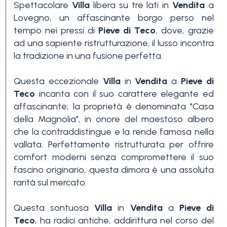
Spettacolare
Villa
libera su tre lati in
Vendita
a
Lovegno, un affascinante borgo perso nel
tempo nei pressi di
Pieve di Teco
, dove, grazie
ad una sapiente ristrutturazione, il lusso incontra
la tradizione in una fusione perfetta.
Questa eccezionale
Villa
in
Vendita
a
Pieve di
Camere
Teco
incanta con il suo carattere elegante ed
minime
affascinante; la proprietà è denominata "Casa
della Magnolia", in onore del maestoso albero
che la contraddistingue e la rende famosa nella
Qualsiasi
vallata. Perfettamente ristrutturata per offrire
comfort moderni senza compromettere il suo
fascino originario, questa dimora è una assoluta
1
rarità sul mercato.
2
Questa sontuosa
Villa
in
Vendita
a
Pieve di
Teco
, ha radici antiche, addirittura nel corso del