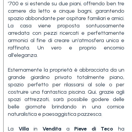
'700 e si estende su due piani, offrendo ben tre
3+
camere da letto e cinque bagni, garantendo
spazio abbondante per ospitare familiari e amici.
La casa viene proposta sontuosamente
Altre
arredata con pezzi ricercati e perfettamente
opzioni
armonici al fine di creare un'atmosfera unica e
-
raffinata. Un vero e proprio encomio
all'eleganza.
multiscelta
Esternamente la proprietà è abbracciata da un
Giardino
grande giardino privato totalmente piano,
spazio perfetto per rilassarsi al sole o per
costruire una fantastica piscina. Qui, grazie agli
Balcone/Terrazzo
spazi attrezzati, sarà possibile godere delle
belle giornate brindando in una cornice
naturalistica e paesaggistica pazzesca.
Ascensore
La
Villa
in
Vendita
a
Pieve di Teco
ha