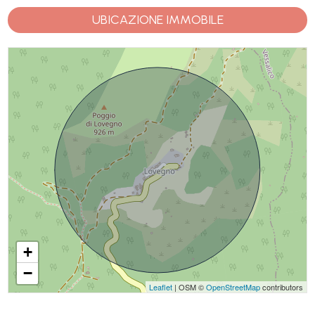
UBICAZIONE IMMOBILE
+
−
Leaflet
| OSM ©
OpenStreetMap
contributors