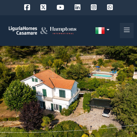
Codice
IT
Scegli
EN
dove
FR
cercare
DE
RU
Provincia
Chi
siamo
Comune
I
nostri