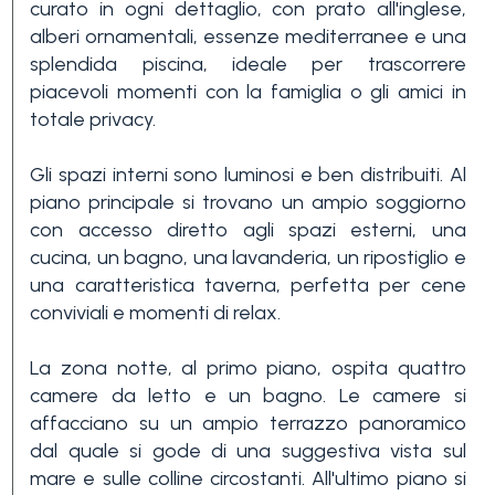
curato in ogni dettaglio, con prato all'inglese,
3+
alberi ornamentali, essenze mediterranee e una
splendida piscina, ideale per trascorrere
piacevoli momenti con la famiglia o gli amici in
Altre
totale privacy.
opzioni
Gli spazi interni sono luminosi e ben distribuiti. Al
-
piano principale si trovano un ampio soggiorno
multiscelta
con accesso diretto agli spazi esterni, una
cucina, un bagno, una lavanderia, un ripostiglio e
Giardino
una caratteristica taverna, perfetta per cene
conviviali e momenti di relax.
Balcone/Terrazzo
La zona notte, al primo piano, ospita quattro
camere da letto e un bagno. Le camere si
affacciano su un ampio terrazzo panoramico
Ascensore
dal quale si gode di una suggestiva vista sul
mare e sulle colline circostanti. All'ultimo piano si