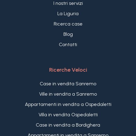
accede anche ad un ampio terrazzo laterale.
I nostri servizi
Il piano superiore è dedicato alla camera da letto
La Liguria
principale, spaziosa con sala da bagno privata e
accesso ad un enorme terrazzo panoramico con
Ricerca case
strepitosa vista mare.
Blog
"Villa Rosa" è un perfetto esempio di villa
Contatti
contemporanea in vendita sulla prima collina di
Imperia, la sua vista panoramica sul mare è uno
dei suoi tratti distintivi; la perfetta oasi di pace per
chi cerca una proprietà dominate dalla grande
Ricerche Veloci
eleganza.
Case in vendita Sanremo
Ville in vendita a Sanremo
Appartamenti in vendita a Ospedaletti
Villa in vendita Ospedaletti
Case in vendita a Bordighera
Appartamenti in vendita a Sanremo