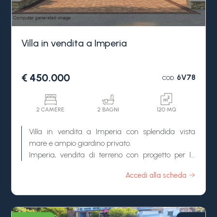
Villa in vendita a Imperia
€ 450.000
6V78
COD.
2 CAMERE
2 BAGNI
120 MQ
Villa in vendita a Imperia con splendida vista
mare e ampio giardino privato.
Imperia, vendita di terreno con progetto per la
costruzione di una villa con vista mare e giardino
Accedi alla scheda
privato, perfetta per chi desidera realizzare una
casa moderna e personalizzata.
Questa villa in vendita è un'opportunità rara: il
progetto prevede la costruzione di una proprietà