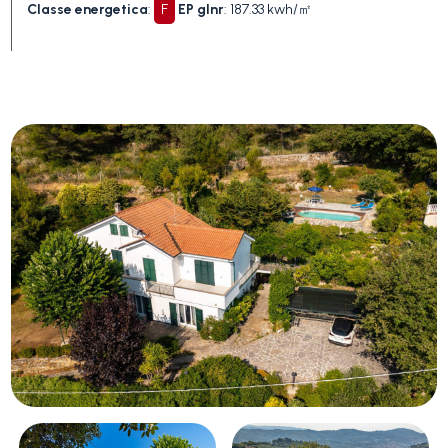
Classe energetica
:
F
EP glnr
: 187.33 kwh/㎡