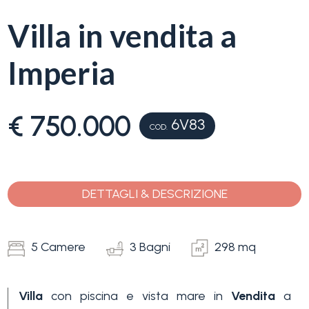
servizi
Villa in vendita a
La
Tipologia
Imperia
Liguria
-
multiscelta
Ricerca
€ 750.000
case
6V83
COD.
Qualsiasi
Blog
Residenziali
DETTAGLI & DESCRIZIONE
Contatti
Terreni
Preferiti
5 Camere
3 Bagni
298 mq
(
0
)
Prezzo
Villa
con piscina e vista mare in
Vendita
a