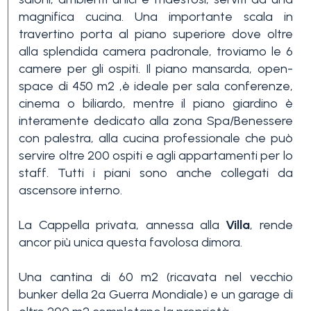
magnifica cucina. Una importante scala in
3+
travertino porta al piano superiore dove oltre
alla splendida camera padronale, troviamo le 6
camere per gli ospiti. Il piano mansarda, open-
Altre
space di 450 m2 ,è ideale per sala conferenze,
opzioni
cinema o biliardo, mentre il piano giardino è
-
interamente dedicato alla zona Spa/Benessere
multiscelta
con palestra, alla cucina professionale che può
servire oltre 200 ospiti e agli appartamenti per lo
Giardino
staff. Tutti i piani sono anche collegati da
ascensore interno.
Balcone/Terrazzo
La Cappella privata, annessa alla
Villa
, rende
ancor più unica questa favolosa dimora.
Ascensore
Una cantina di 60 m2 (ricavata nel vecchio
bunker della 2a Guerra Mondiale) e un garage di