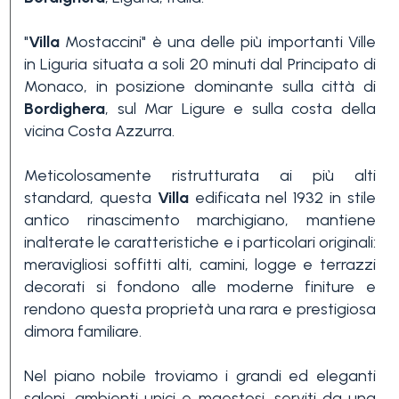
"
Villa
Mostaccini" è una delle più importanti Ville
in Liguria situata a soli 20 minuti dal Principato di
Monaco, in posizione dominante sulla città di
Bordighera
, sul Mar Ligure e sulla costa della
vicina Costa Azzurra.
Camere
Meticolosamente ristrutturata ai più alti
minime
standard, questa
Villa
edificata nel 1932 in stile
antico rinascimento marchigiano, mantiene
Qualsiasi
inalterate le caratteristiche e i particolari originali:
meravigliosi soffitti alti, camini, logge e terrazzi
decorati si fondono alle moderne finiture e
1
rendono questa proprietà una rara e prestigiosa
dimora familiare.
2
Nel piano nobile troviamo i grandi ed eleganti
saloni, ambienti unici e maestosi, serviti da una