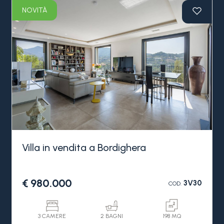
NOVITÀ
Villa in vendita a Bordighera
€ 980.000
3V30
COD.
3 CAMERE
2 BAGNI
198 MQ