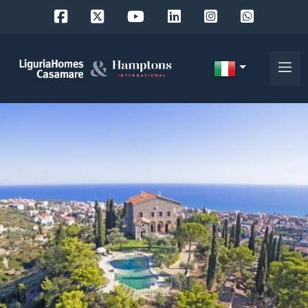
Codice
IT
Scegli
EN
dove
FR
cercare
DE
RU
Provincia
Chi
siamo
Comune
I
nostri