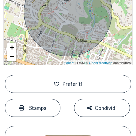
+
−
Leaflet
| OSM ©
OpenStreetMap
contributors
#
Preferiti
#
#
Stampa
Condividi