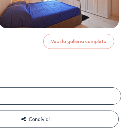
Vedi la galleria completa
#
#
Condividi