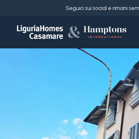
Seguici sui social e rimani s
Codice
IT
Scegli
EN
dove
FR
cercare
DE
RU
Provincia
Chi
siamo
Comune
I
nostri