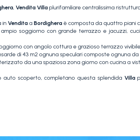
ghera
,
Vendita
Villa
plurifamiliare centralissima ristrutt
a in
Vendita
a
Bordighera
è composta da quattro piani co
o, ampio soggiorno con grande terrazzo e jacuzzi, cu
oggiorno con angolo cottura e grazioso terrazzo vivibile
mansarde di 43 m2 ognuna speculari composte ognuna da
ratterizzato da una spaziosa zona giorno con cucina a v
 auto scoperto, completano questa splendida
Villa
p