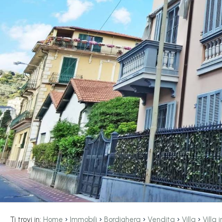
servizi
La
Tipologia
Liguria
-
multiscelta
Ricerca
case
Qualsiasi
Blog
Residenziali
Contatti
Terreni
Preferiti
(
0
)
Prezzo
›
›
›
›
›
Ti trovi in:
Home
Immobili
Bordighera
Vendita
Villa
Villa