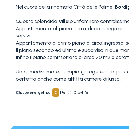
Nel cuore della rinomata Città delle Palme,
Bordi
3+
Questa splendida
Villa
plurifamiliare centralissim
Appartamento al piano terra di circa: ingress
Altre
servizi.
opzioni
Appartamento al primo piano di circa: ingresso, s
-
Il piano secondo ed ultimo è suddiviso in due 
multiscelta
Infine il piano seminterrato di circa 70 m2 è ca
Giardino
Un comodissimo ed ampio garage ed un posto
perfetta anche come affitta camere di lusso.
Balcone/Terrazzo
Classe energetica
:
C
IPe
: 25.10 kwh/㎡
Ascensore