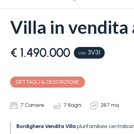
Villa in vendita
€ 1.490.000
3V31
Camere
COD.
minime
Qualsiasi
DETTAGLI & DESCRIZIONE
1
7 Camere
7 Bagni
287 mq
2
Bordighera
Vendita
Villa
plurifamiliare centralissi