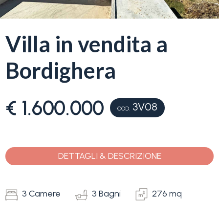
servizi
La
Villa in vendita a
Tipologia
Liguria
-
Bordighera
multiscelta
Ricerca
case
Qualsiasi
€ 1.600.000
3V08
COD.
Blog
Residenziali
Contatti
DETTAGLI & DESCRIZIONE
Terreni
Preferiti
(
0
)
3 Camere
3 Bagni
276 mq
Prezzo