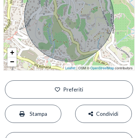
+
−
Leaflet
| OSM ©
OpenStreetMap
contributors
#
Preferiti
#
#
Stampa
Condividi