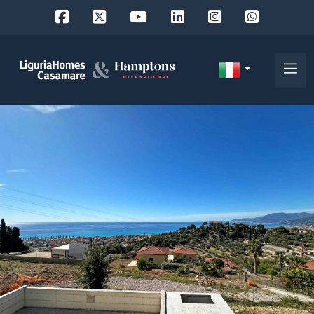
Codice
IT
Scegli
EN
dove
FR
cercare
DE
RU
Provincia
Chi
siamo
Comune
I
nostri