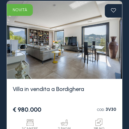
NOVITÀ
Villa in vendita a Bordighera
€ 980.000
3V30
COD.
3 CAMERE
2 BAGNI
198 MQ