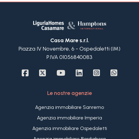
cucina, camera matrimoniale, seconda camera,
doppi servizi.
Appartamento al primo piano di circa: ingresso,
soggiorno con angolo cottura e grazioso terrazzo
vivibile, due camere e doppi servizi.
Casa Mare s.r.l.
Il piano secondo ed ultimo è suddiviso in due
Piazza IV Novembre, 6 - Ospedaletti (IM)
mansarde di 43 m2 ognuna speculari composte
P.IVA 01056840083
ognuna da soggiorno, angolo cottura, camera e
bagno.
Infine il piano seminterrato di circa 70 m2 è
caratterizzato da una spaziosa zona giorno con
cucina a vista, una camera e bagno
Le nostre agenzie
Un comodissimo ed ampio garage ed un posto
auto scoperto, completano questa splendida villa
Agenzia immobiliare Sanremo
plurifamiliare centralissima in vendita a
Agenzia immobiliare Imperia
Bordighera, perfetta anche come affitta camere
di lusso.
Agenzia immobiliare Ospedaletti
Agenzia immobiliare Bordighera