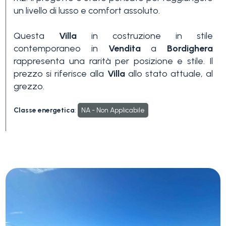
un livello di lusso e comfort assoluto.
3+
Questa
Villa
in costruzione in stile
contemporaneo in
Vendita
a
Bordighera
Altre
rappresenta una rarità per posizione e stile. Il
opzioni
prezzo si riferisce alla
Villa
allo stato attuale, al
-
grezzo.
multiscelta
Classe energetica
:
NA - Non Applicabile
Giardino
Balcone/Terrazzo
Ascensore