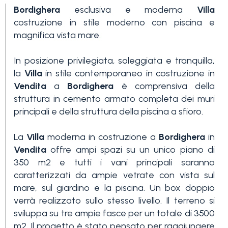
Bordighera
esclusiva e moderna
Villa
costruzione in stile moderno con piscina e
magnifica vista mare.
In posizione privilegiata, soleggiata e tranquilla,
la
Villa
in stile contemporaneo in costruzione in
Vendita
a
Bordighera
è comprensiva della
Camere
struttura in cemento armato completa dei muri
minime
principali e della struttura della piscina a sfioro.
Qualsiasi
La
Villa
moderna in costruzione a
Bordighera
in
Vendita
offre ampi spazi su un unico piano di
350 m2 e tutti i vani principali saranno
1
caratterizzati da ampie vetrate con vista sul
mare, sul giardino e la piscina. Un box doppio
verrà realizzato sullo stesso livello. Il terreno si
2
sviluppa su tre ampie fasce per un totale di 3500
m2. Il progetto è stato pensato per raggiungere