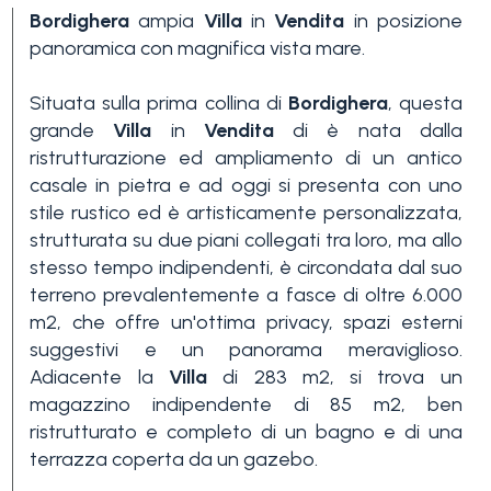
Bordighera
ampia
Villa
in
Vendita
in posizione
panoramica con magnifica vista mare.
Situata sulla prima collina di
Bordighera
, questa
grande
Villa
in
Vendita
di è nata dalla
ristrutturazione ed ampliamento di un antico
casale in pietra e ad oggi si presenta con uno
Camere
stile rustico ed è artisticamente personalizzata,
minime
strutturata su due piani collegati tra loro, ma allo
stesso tempo indipendenti, è circondata dal suo
Qualsiasi
terreno prevalentemente a fasce di oltre 6.000
m2, che offre un'ottima privacy, spazi esterni
suggestivi e un panorama meraviglioso.
1
Adiacente la
Villa
di 283 m2, si trova un
magazzino indipendente di 85 m2, ben
ristrutturato e completo di un bagno e di una
2
terrazza coperta da un gazebo.