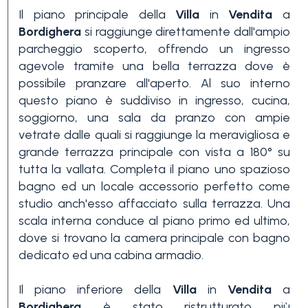
Il piano principale della
Villa
in
Vendita
a
3+
Bordighera
si raggiunge direttamente dall'ampio
parcheggio scoperto, offrendo un ingresso
agevole tramite una bella terrazza dove è
Altre
possibile pranzare all'aperto. Al suo interno
opzioni
questo piano è suddiviso in ingresso, cucina,
-
soggiorno, una sala da pranzo con ampie
multiscelta
vetrate dalle quali si raggiunge la meravigliosa e
grande terrazza principale con vista a 180° su
tutta la vallata. Completa il piano uno spazioso
Giardino
bagno ed un locale accessorio perfetto come
studio anch'esso affacciato sulla terrazza. Una
Balcone/Terrazzo
scala interna conduce al piano primo ed ultimo,
dove si trovano la camera principale con bagno
dedicato ed una cabina armadio.
Ascensore
Il piano inferiore della
Villa
in
Vendita
a
Bordighera
è stato ristrutturato più