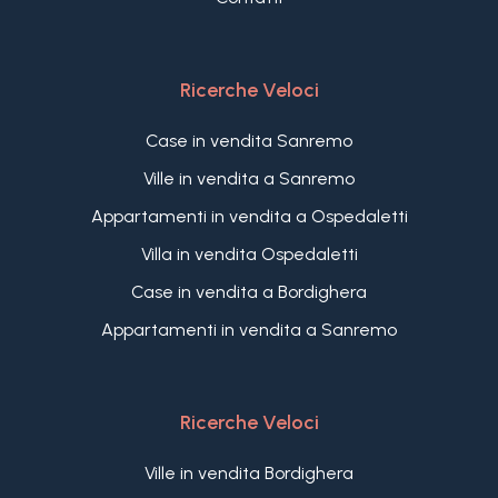
ristrutturazione, la sua divisione è anche perfetta
per chi desidera creare reddito locativo avendo 3
unità immobiliari indipendenti pronte da affittare.
Ricerche Veloci
La villa è abbracciata da un meraviglioso e curato
giardino di 3.000 m2 piantato con molteplici
Case in vendita Sanremo
varietà di alberi da frutta ed essenze tipiche liguri.
Ville in vendita a Sanremo
Nella proprietà è possibile parcheggiare 3/4 auto.
Appartamenti in vendita a Ospedaletti
Villa in vendita Ospedaletti
Case in vendita a Bordighera
Appartamenti in vendita a Sanremo
Ricerche Veloci
Ville in vendita Bordighera