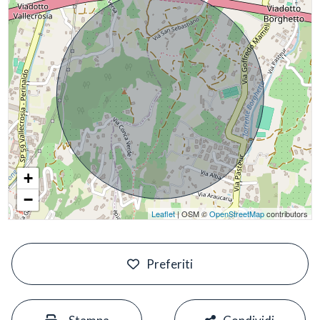
+
−
Leaflet
| OSM ©
OpenStreetMap
contributors
#
Preferiti
#
#