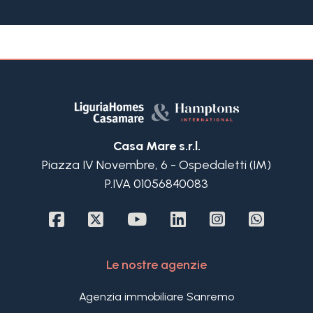
Questa villa in vendita a Bordighera è situata in
posizione panoramica e tranquilla immersa nel
verde, dominante la città di Bordighera e la costa,
ma non lontana dai negozi e dalle spiagge, è
caratterizzata da un terreno pianeggiante a
larghe fasce che potrebbe facilmente ospitare
una piscina.
La villa in vendita a Bordighera è composta da:
Appartamento principale su 3 livelli: ingresso,
Casa Mare s.r.l.
cucina, sala da pranzo entrambi affacciati su uno
Piazza IV Novembre, 6 - Ospedaletti (IM)
dei terrazzi panoramici esposto a sud-ovest,
P.IVA 01056840083
soggiorno con ampie vetrate affacciato su un
altro grande terrazzo e bagno al piano terra;
disimpegno, camera padronale con cabina
armadio e terrazza vista mare, bagno, seconda
camera matrimoniale al piano 1; una ulteriore
Le nostre agenzie
stanza/studio con magnifica terrazza dominante
la vallata al piano 2 mansardato.
Agenzia immobiliare Sanremo
Al piano seminterrato della villa in vendita a