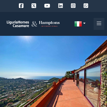
Codice
IT
Scegli
EN
dove
FR
cercare
DE
RU
Provincia
Chi
siamo
Comune
I
nostri