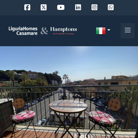
Codice
IT
Scegli
EN
dove
FR
cercare
DE
RU
Provincia
Chi
siamo
Comune
I
nostri