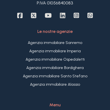
P.IVA 01056840083
per vivere all'aperto nelle miti giornate tipiche di
Bordighera.
Completano questo grazioso appartamento
ristrutturato in Villa in vendita a Bordighera due
posti auto privati scoperti. Una soluzione
Le nostre agenzie
esclusiva, ideale per chi cerca un appartamento
con ampi spazi esterni in una posizione strategica
Agenzia immobiliare Sanremo
e senza spese condominiali.
Agenzia immobiliare Imperia
Agenzia immobiliare Ospedaletti
Agenzia immobiliare Bordighera
Agenzia immobiliare Santo Stefano
Agenzia immobiliare Alassio
Menu