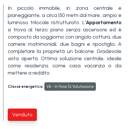
In piccolo immobile, in zona centrale e
pianeggiante, a circa 150 metri dal mare, ampio e
luminoso trilocale ristrutturato. L'
Appartamento
si trova al terzo piano senza ascensore ed è
composto da soggiorno con angolo cottura, due
camere matrimoniali, due bagni e ripostiglio. A
completare la proprietà un balcone. Gradevole
Camere
vista aperta. Ottima soluzione centrale, ideale
minime
come residenza, come casa vacanza o da
mettere a reddito.
Qualsiasi
Classe energetica
:
VA - In Fase Di Valutazione
1
Venduto
2