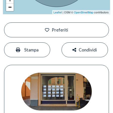
−
Leaflet
| OSM ©
OpenStreetMap
contributors
#
Preferiti
#
#
Stampa
Condividi