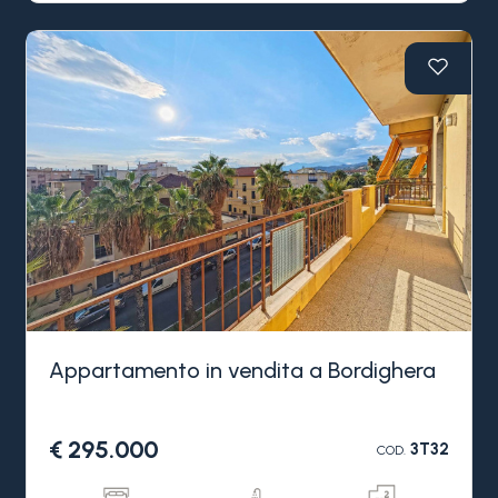
mare e posto auto privato.
Situato in una storica villa di Bordighera suddivisa
in poche unità abitative, l'appartamento in
vendita è composto da salotto con cottura e
terrazzo con suggestiva vista mare al piano
d'arrivo, camera matrimoniale, cameretta e
bagno al piano superiore mansardato.
La facciata è stata totalmente ristrutturata,
l'appartamento in vendita a Bordighera
comprende una cantina ed un posto auto privato
in cortile è acquistabile su richiesta ad euro 30.000
Appartamento in vendita a Bordighera
€ 295.000
3T32
COD.