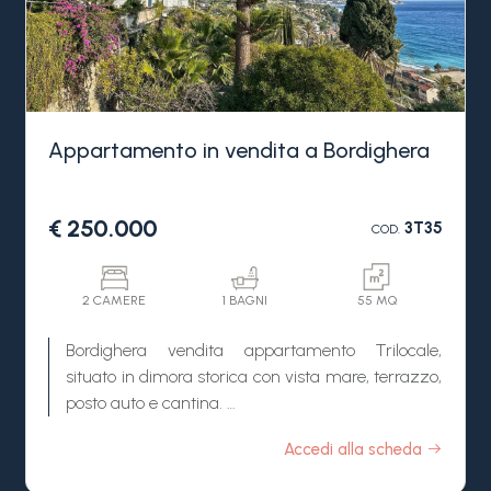
Appartamento in vendita a Bordighera
€ 250.000
3T35
COD.
2 CAMERE
1 BAGNI
55 MQ
Bordighera vendita appartamento Trilocale,
situato in dimora storica con vista mare, terrazzo,
posto auto e cantina.
A pochi passi dal caratteristico e rinomato centro
Accedi alla scheda
storico di Bordighera Alta, vendita luminoso e
panoramico appartamento con terrazzo, vista