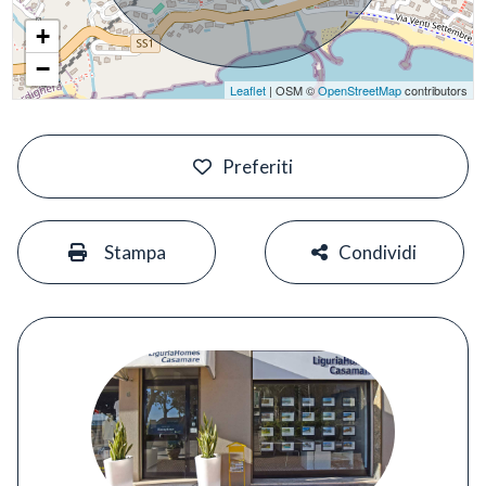
+
−
Leaflet
| OSM ©
OpenStreetMap
contributors
#
Preferiti
#
#
Stampa
Condividi