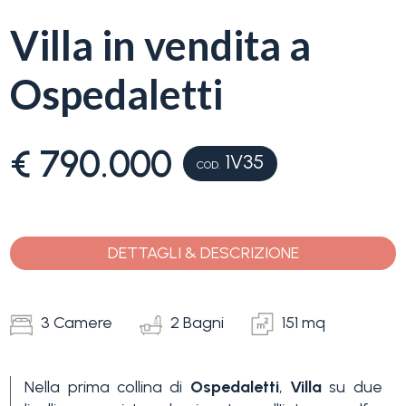
servizi
Villa in vendita a
La
Tipologia
Ospedaletti
Liguria
-
multiscelta
Ricerca
€ 790.000
1V35
case
COD.
Qualsiasi
Blog
Residenziali
DETTAGLI & DESCRIZIONE
Contatti
Terreni
Preferiti
3 Camere
2 Bagni
151 mq
(
0
)
Prezzo
Nella prima collina di
Ospedaletti
,
Villa
su due