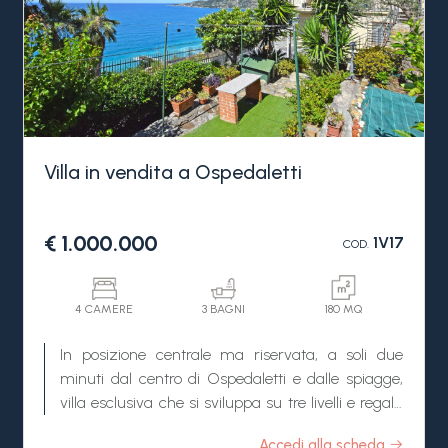
Villa in vendita a Ospedaletti
€ 1.000.000
1V17
COD.
4 CAMERE
3 BAGNI
180 MQ
In posizione centrale ma riservata, a soli due
minuti dal centro di Ospedaletti e dalle spiagge,
villa esclusiva che si sviluppa su tre livelli e regala
una vista mare mozzafiato che si estende fino
Accedi alla scheda