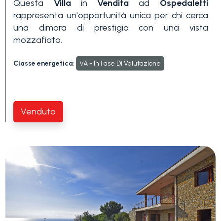
Questa
Villa
in
Vendita
ad
Ospedaletti
3+
rappresenta un'opportunità unica per chi cerca
una dimora di prestigio con una vista
mozzafiato.
Altre
Classe energetica
:
VA - In Fase Di Valutazione
opzioni
-
multiscelta
Venduto
Giardino
Balcone/Terrazzo
Ascensore