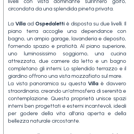
livelli con vista dominante sull'intero golfo,
circondata da una splendida pineta privata.
La
Villa
ad
Ospedaletti
è disposta su due livelli. Il
piano terra accoglie una dependance con
bagno, un ampio garage, lavanderia e deposito,
fornendo spazio e praticità. Al piano superiore,
Camere
uno luminosissimo soggiorno, una cucina
attrezzata, due camere da letto e un bagno
minime
completano gli interni. Lo splendido terrazzo e il
giardino offrono una vista mozzafiato sul mare.
Qualsiasi
La vista panoramica su questa
Villa
è davvero
straordinaria, creando un'atmosfera di serenità e
contemplazione. Questa proprietà unisce spazi
1
interni ben progettati e esterni incantevoli, ideali
per godere della vita all'aria aperta e della
bellezza naturale circostante.
2