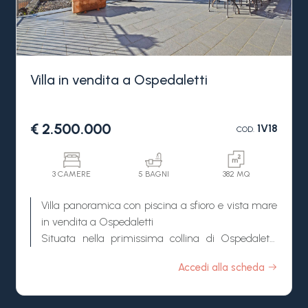
Villa in vendita a Ospedaletti
€ 2.500.000
1V18
COD.
3 CAMERE
5 BAGNI
382 MQ
Villa panoramica con piscina a sfioro e vista mare
in vendita a Ospedaletti
Situata nella primissima collina di Ospedaletti,
questa raffinata villa di recente costruzione gode
Accedi alla scheda
di una splendida vista panoramica sul mare e
offre un perfetto equilibrio tra eleganza, comfort e
privacy. La posizione è particolarmente comoda,