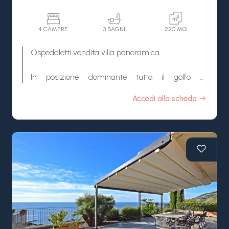
o elegante casa vacanze ad Ospedaletti.
4 CAMERE
3 BAGNI
220 MQ
Ospedaletti vendita villa panoramica.
In posizione dominante tutto il golfo di
Ospedaletti, vendita splendida villa da ultimare su
Accedi alla scheda
tre livelli con giardino zona relax.
Questa villa in vendita ad Ospedaletti gode di una
tranquillità assoluta, nonchè di una vista
spettacolare sul mare e su tutta la cittadina.
Internamente ancora da personalizzare sia come
disposizione che rifiniture.
La Proprietà in vendita ad Ospedaletti è
posizionata in una zona di sole ville indipendenti
molto riservate tra loro immerse nel verde.