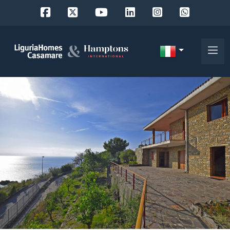
Codice
IT
Scegli
EN
dove
FR
cercare
DE
RU
Provincia
Chi
siamo
Comune
I
nostri