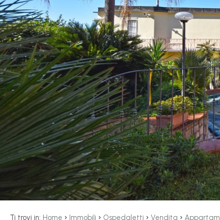
servizi
La
Tipologia
Liguria
-
multiscelta
Ricerca
case
Qualsiasi
Blog
Residenziali
Contatti
Terreni
Preferiti
(
0
)
Prezzo
›
›
›
›
Ti trovi in:
Home
Immobili
Ospedaletti
Vendita
Appartam