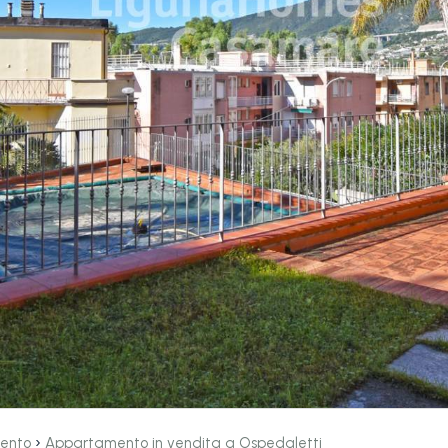
›
ento
Appartamento in vendita a Ospedaletti