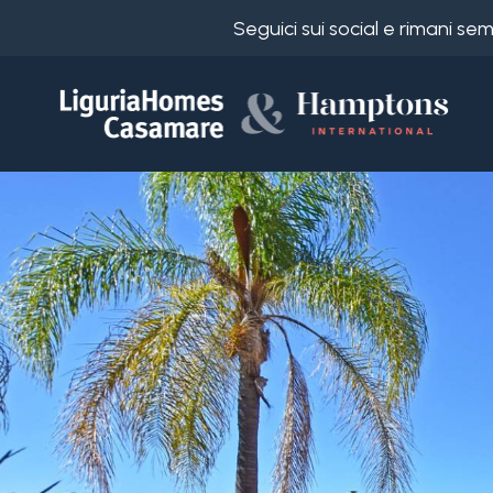
Seguici sui social e rimani s
Codice
IT
Scegli
EN
dove
FR
cercare
DE
RU
Provincia
Chi
siamo
Comune
I
nostri