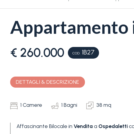
Appartamento i
€ 260.000
1B27
Camere
COD.
minime
Qualsiasi
DETTAGLI & DESCRIZIONE
1
1 Camere
1 Bagni
38 mq
2
Affascinante Bilocale in
Vendita
a
Ospedaletti
co