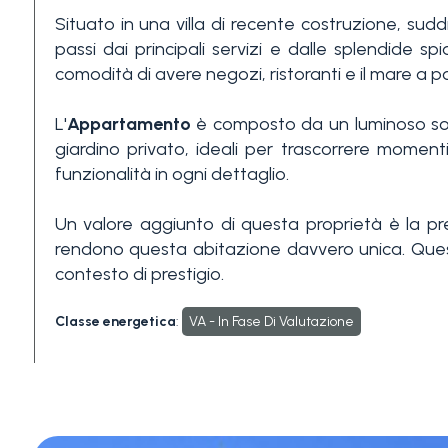
Situato in una villa di recente costruzione, sud
3+
passi dai principali servizi e dalle splendide s
comodità di avere negozi, ristoranti e il mare a 
Altre
L'
Appartamento
è composto da un luminoso sog
opzioni
giardino privato, ideali per trascorrere momenti
-
funzionalità in ogni dettaglio.
multiscelta
Un valore aggiunto di questa proprietà è la pres
Giardino
rendono questa abitazione davvero unica. Quest
contesto di prestigio.
Balcone/Terrazzo
Classe energetica
:
VA - In Fase Di Valutazione
Ascensore