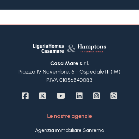
facilmente raggiungibili a piedi o in bicicletta,
oppure in auto meno di 5 minuti. Il supermercato
Conad a pochi metri, cosi come la fermata del
bus.
L'appartamento in Villa in vendita a Bordighera
occupa l'intero primo ed ultimo piano della Villa è
dotata di ingresso indipendente attraverso ad un
giardino privato di 125 m2, ed è suddivisa in
luminoso soggiorno con cucina a vista, due
Casa Mare s.r.l.
camere da letto e 2 bagni. Una meravigliosa
Piazza IV Novembre, 6 - Ospedaletti (IM)
terrazza di quasi 40 m² davanti alla sala, è ideale
P.IVA 01056840083
per vivere all'aperto nelle miti giornate tipiche di
Bordighera.
Completano questo grazioso appartamento
ristrutturato in Villa in vendita a Bordighera due
posti auto privati scoperti. Una soluzione
Le nostre agenzie
esclusiva, ideale per chi cerca un appartamento
con ampi spazi esterni in una posizione strategica
Agenzia immobiliare Sanremo
e senza spese condominiali.