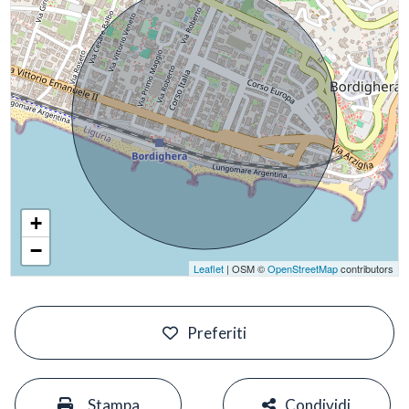
+
−
Leaflet
| OSM ©
OpenStreetMap
contributors
#
Preferiti
#
#
Stampa
Condividi