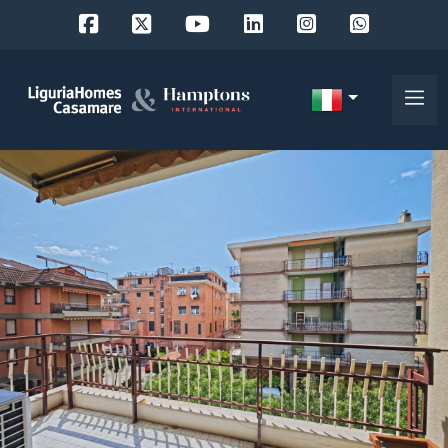
Codice
IT
Scegli
EN
dove
FR
cercare
DE
RU
Provincia
Chi
siamo
Comune
I
nostri