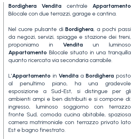
Bordighera
Vendita
centrale
Appartamento
Bilocale con due terrazzi, garage e cantina.
Nel cuore pulsante di
Bordighera
, a pochi passi
da negozi, servizi, spiagge e stazione dei treni,
proponiamo in
Vendita
un luminoso
Appartamento
Bilocale situato in una tranquilla
Camere
quanto ricercata via secondaria carrabile.
minime
L'
Appartamento
in
Vendita
a
Bordighera
posto
Qualsiasi
al penultimo piano, ha una gradevole
esposizione a Sud-Est, si distingue per gli
ambienti ampi e ben distribuiti e si compone di:
1
ingresso, luminoso soggiorno con terrazzo
fronte Sud, comoda cucina abitabile, spaziosa
camera matrimoniale con terrazzo privato lato
2
Est e bagno finestrato.