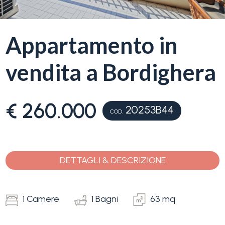
servizi
La
Appartamento in
Tipologia
Liguria
-
vendita a Bordighera
multiscelta
Ricerca
case
Qualsiasi
€ 260.000
20253B44
COD.
Blog
Residenziali
Contatti
DETTAGLI & DESCRIZIONE
Terreni
Preferiti
(
0
)
1 Camere
1 Bagni
63 mq
Prezzo