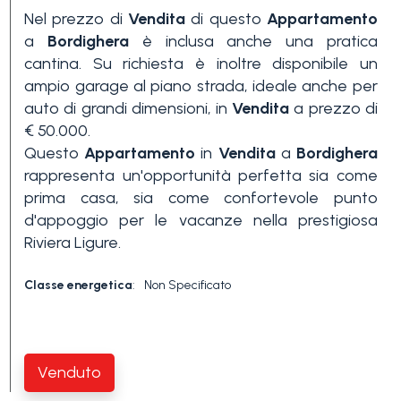
Nel prezzo di
Vendita
di questo
Appartamento
3+
a
Bordighera
è inclusa anche una pratica
cantina. Su richiesta è inoltre disponibile un
ampio garage al piano strada, ideale anche per
Altre
auto di grandi dimensioni, in
Vendita
a prezzo di
opzioni
€ 50.000.
-
Questo
Appartamento
in
Vendita
a
Bordighera
multiscelta
rappresenta un'opportunità perfetta sia come
prima casa, sia come confortevole punto
d'appoggio per le vacanze nella prestigiosa
Giardino
Riviera Ligure.
Balcone/Terrazzo
Classe energetica
:
Non Specificato
Ascensore
Venduto