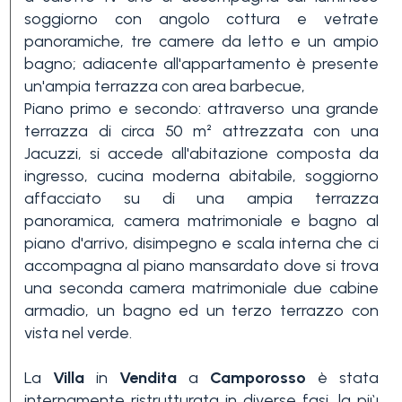
soggiorno con angolo cottura e vetrate
3+
panoramiche, tre camere da letto e un ampio
bagno; adiacente all'appartamento è presente
un'ampia terrazza con area barbecue,
Altre
Piano primo e secondo: attraverso una grande
opzioni
terrazza di circa 50 m² attrezzata con una
-
Jacuzzi, si accede all'abitazione composta da
multiscelta
ingresso, cucina moderna abitabile, soggiorno
affacciato su di una ampia terrazza
panoramica, camera matrimoniale e bagno al
Giardino
piano d'arrivo, disimpegno e scala interna che ci
accompagna al piano mansardato dove si trova
Balcone/Terrazzo
una seconda camera matrimoniale due cabine
armadio, un bagno ed un terzo terrazzo con
vista nel verde.
Ascensore
La
Villa
in
Vendita
a
Camporosso
è stata
internamente ristrutturata in diverse fasi, la più