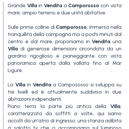
Grande
Villa
in
Vendita
a
Camporosso
con vista
mare, ampio terreno e due unità abitative.
Sulle prime colline di
Camporosso
, immersa nella
tranquillità della campagna ma a pochi minuti dal
centro e dal mare, proponiamo in
Vendita
una
Villa
di generose dimensioni circondata da un
Camere
giardino rigoglioso e pianeggiante con vista
minime
panoramica aperta dalla vallata fino al Mar
Ligure.
Qualsiasi
La
Villa
in
Vendita
a Campososso si sviluppa su
tre livelli ed è attualmente suddivisa in due
1
abitazioni indipendenti.
Piano terra: la parte più antica della
Villa
,
caratterizzata da soffitti a volte, qui siamo
2
accolti da un'atrio di ingresso, una stanza adibita
a salotto tv che ci accompagna sul luminoso