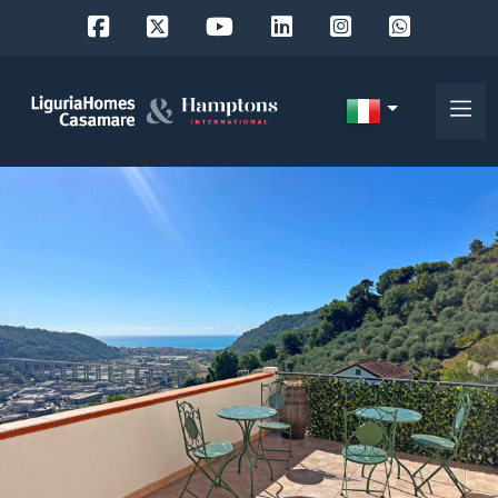
Codice
IT
Scegli
EN
dove
FR
cercare
DE
RU
Provincia
Chi
siamo
Comune
I
nostri