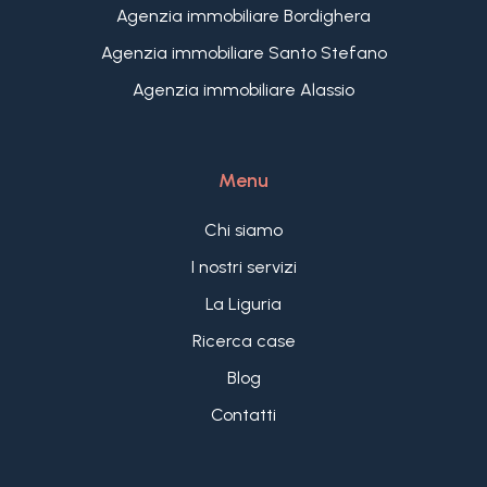
Agenzia immobiliare Bordighera
1.800 m2 curato nei minimi dettagli con prato
all'inglese e tipiche piante mediterranee, la villa in
Agenzia immobiliare Santo Stefano
vendita a Bordighera dispone di una dependance
Agenzia immobiliare Alassio
di 84 m2 su due piani con 2 stanze da letto e
zona living, in perfette condizioni posizionata sulla
fascia di giardino dove si trova la zona BBQ e
Menu
culmina con la Jacuzzi 4 posti con panorama
mozzafiato.
Chi siamo
I nostri servizi
La Liguria
Ricerca case
Blog
Contatti