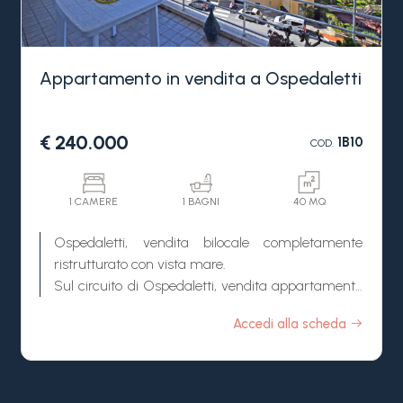
questa splendida regione ha da offrire.
Appartamento in vendita a Ospedaletti
€ 240.000
1B10
COD.
1 CAMERE
1 BAGNI
40 MQ
Ospedaletti, vendita bilocale completamente
ristrutturato con vista mare.
Sul circuito di Ospedaletti, vendita appartamento
completamente ristrutturato a pochi passi dal
Accedi alla scheda
mare e da tutti i servizi.
Internamente l'appartamento ad Ospedaletti in
vendita è così composto: ingresso, soggiorno con
angolo cottura, camera matrimoniale e bagno.