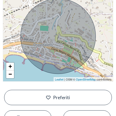
+
−
Leaflet
| OSM ©
OpenStreetMap
contributors
#
Preferiti
#
#