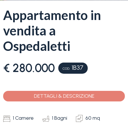
servizi
Appartamento in
La
Tipologia
vendita a
Liguria
-
multiscelta
Ospedaletti
Ricerca
case
Qualsiasi
€ 280.000
1B37
Blog
COD.
Residenziali
Contatti
DETTAGLI & DESCRIZIONE
Terreni
Preferiti
(
0
)
1 Camere
1 Bagni
60 mq
Prezzo