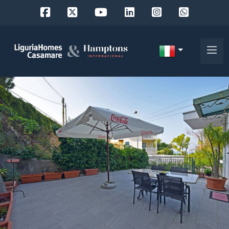
Codice
IT
Scegli
EN
dove
FR
cercare
DE
RU
Provincia
Chi
siamo
Comune
I
nostri