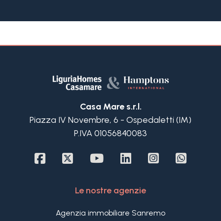
Terrazzo con vista su tutto il golfo e il mare.
L'appartamento ad Ospedaletti in vendita è
situato in un complesso attorniato da Palazzi
d'epoca dei primi del '900 e si trova a pochi passi
dalla pista ciclabile e dalle spiagge.
Casa Mare s.r.l.
Piazza IV Novembre, 6 - Ospedaletti (IM)
P.IVA 01056840083
Le nostre agenzie
Agenzia immobiliare Sanremo