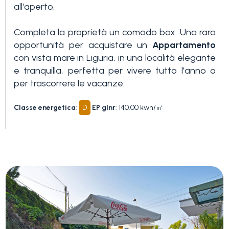
all'aperto.
3+
Completa la proprietà un comodo box. Una rara
opportunità per acquistare un
Appartamento
Altre
con vista mare in Liguria, in una località elegante
opzioni
e tranquilla, perfetta per vivere tutto l'anno o
-
per trascorrere le vacanze.
multiscelta
Classe energetica
:
D
EP glnr
: 140.00 kwh/㎡
Giardino
Balcone/Terrazzo
Ascensore