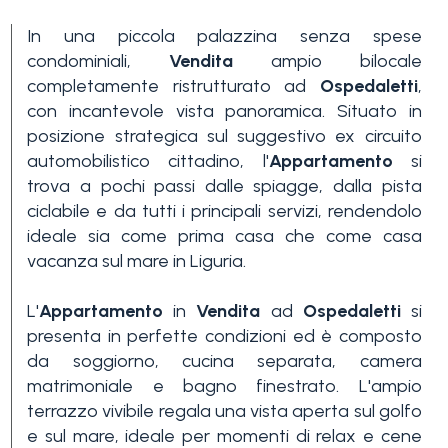
In una piccola palazzina senza spese
condominiali,
Vendita
ampio bilocale
completamente ristrutturato ad
Ospedaletti
,
con incantevole vista panoramica. Situato in
posizione strategica sul suggestivo ex circuito
automobilistico cittadino, l'
Appartamento
si
Camere
trova a pochi passi dalle spiagge, dalla pista
minime
ciclabile e da tutti i principali servizi, rendendolo
ideale sia come prima casa che come casa
vacanza sul mare in Liguria.
Qualsiasi
L'
Appartamento
in
Vendita
ad
Ospedaletti
si
presenta in perfette condizioni ed è composto
1
da soggiorno, cucina separata, camera
matrimoniale e bagno finestrato. L'ampio
2
terrazzo vivibile regala una vista aperta sul golfo
e sul mare, ideale per momenti di relax e cene