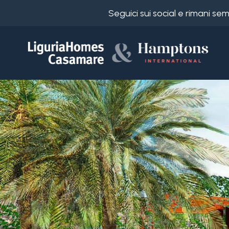
Seguici sui social e rimani s
Codice
IT
Scegli
EN
dove
FR
cercare
DE
RU
Provincia
Chi
siamo
Comune
I
nostri