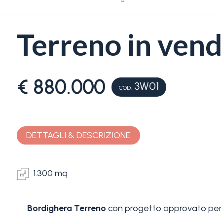
Terreno in vend
€ 880.000
3W01
Camere
COD.
minime
Qualsiasi
DETTAGLI & DESCRIZIONE
1
1.300 mq
2
Bordighera
Terreno
con progetto approvato per l