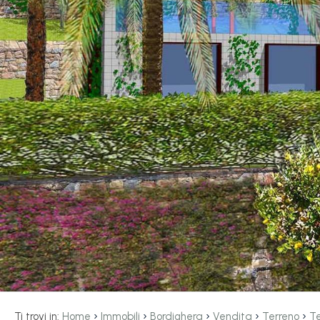
servizi
La
Tipologia
Liguria
-
multiscelta
Ricerca
case
Qualsiasi
Blog
Residenziali
Contatti
Terreni
Preferiti
(
0
)
Prezzo
›
›
›
›
›
Ti trovi in:
Home
Immobili
Bordighera
Vendita
Terreno
Te