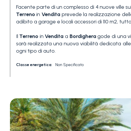
Facente parte di un complesso di 4 nuove ville sul
3+
Terreno
in
Vendita
prevede la realizzazione della
adibito a garage e locali accessori di 110 m2, tutt
Altre
Il
Terreno
in
Vendita
a
Bordighera
gode di una vis
opzioni
sarà realizzata una nuova viabilità dedicata alle 
-
ogni tipo di auto.
multiscelta
Classe energetica
:
Non Specificato
Giardino
Balcone/Terrazzo
Ascensore