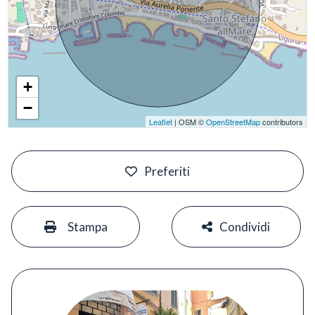
+
−
Leaflet
| OSM ©
OpenStreetMap
contributors
#
Preferiti
#
#
Stampa
Condividi