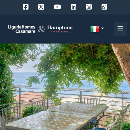
Codice
IT
Scegli
EN
dove
FR
cercare
DE
RU
Provincia
Chi
siamo
Comune
I
nostri