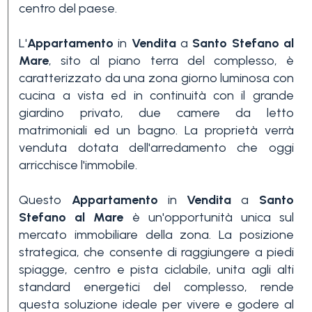
centro del paese.
3+
L'
Appartamento
in
Vendita
a
Santo Stefano al
Mare
, sito al piano terra del complesso, è
Altre
caratterizzato da una zona giorno luminosa con
opzioni
cucina a vista ed in continuità con il grande
-
giardino privato, due camere da letto
multiscelta
matrimoniali ed un bagno. La proprietà verrà
venduta dotata dell'arredamento che oggi
arricchisce l'immobile.
Giardino
Questo
Appartamento
in
Vendita
a
Santo
Stefano al Mare
è un'opportunità unica sul
Balcone/Terrazzo
mercato immobiliare della zona. La posizione
strategica, che consente di raggiungere a piedi
spiagge, centro e pista ciclabile, unita agli alti
Ascensore
standard energetici del complesso, rende
questa soluzione ideale per vivere e godere al