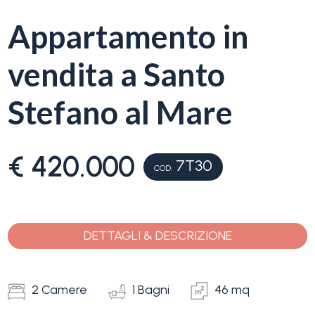
servizi
Appartamento in
La
Tipologia
vendita a Santo
Liguria
-
multiscelta
Stefano al Mare
Ricerca
case
Qualsiasi
€ 420.000
7T30
Blog
COD.
Residenziali
Contatti
DETTAGLI & DESCRIZIONE
Terreni
Preferiti
(
0
)
2 Camere
1 Bagni
46 mq
Prezzo