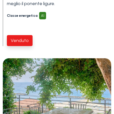
Piscina
meglio il ponente ligure.
Classe energetica
:
A1
Vista mare
Venduto