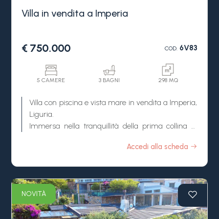
Villa in vendita a Imperia
€ 750.000
6V83
COD.
5 CAMERE
3 BAGNI
298 MQ
Villa con piscina e vista mare in vendita a Imperia,
Liguria.
Immersa nella tranquillità della prima collina di
Imperia, questa splendida villa con piscina in
Accedi alla scheda
vendita rappresenta la scelta ideale per chi
desidera vivere circondato dal verde, con una
splendida vista sul mare e la comodità di
raggiungere il centro e le spiagge in soli 10 minuti.
NOVITÀ
La proprietà si trova in una posizione riservata e
silenziosa, lontana dal traffico e dal caos cittadino,