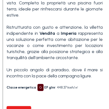
vista. Completa la proprietà una piscina fuori
3+
terra, ideale per rinfrescarsi durante le giornate
estive.
Altre
Ristrutturata con gusto e attenzione, la villetta
opzioni
indipendente in
Vendita
a
Imperia
rappresenta
-
una soluzione perfetta come abitazione per le
vacanze o come investimento per locazioni
multiscelta
turistiche, grazie alla posizione strategica e alla
tranquillità dell'ambiente circostante.
Giardino
Un piccolo angolo di paradiso, dove il mare si
incontra con la pace della campagna ligure.
Balcone/Terrazzo
Classe energetica
:
G
EP glnr
: 448.37 kwh/㎡
Ascensore