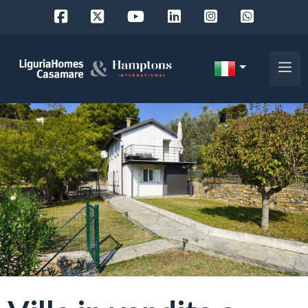
Codice
IT
Scegli
EN
dove
FR
cercare
DE
RU
Provincia
Chi
siamo
Comune
I
nostri