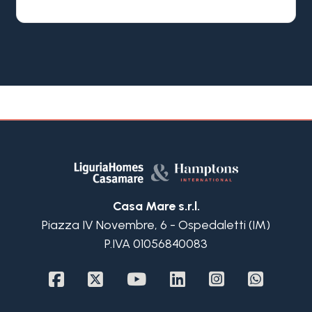
caratteristica villa bifamiliare composta da due
unità indipendenti, ciascuna dotata di spazi
esterni esclusivi, piscina privata e spettacolare
vista mare. La vendita comprende la piena
proprietà dell'unità al piano terra, completa di
giardino vista mare e garage, e la nuda proprietà
dell'unità posta al piano rialzato, servita da
accesso carraio indipendente.
Circondata da un curato giardino mediterraneo,
la proprietà esprime tutto il fascino della Riviera
Ligure. Lo stile rustico provenzale, gli ambienti
ricchi di carattere e la posizione dominante con
Casa Mare s.r.l.
vista panoramica sul mare la rendono una
Piazza IV Novembre, 6 - Ospedaletti (IM)
soluzione di grande pregio, ideale sia come
P.IVA 01056840083
residenza esclusiva sia come investimento di
valore.
La villa è stata progettata per garantire un elevato
livello di privacy ad entrambe le abitazioni, che