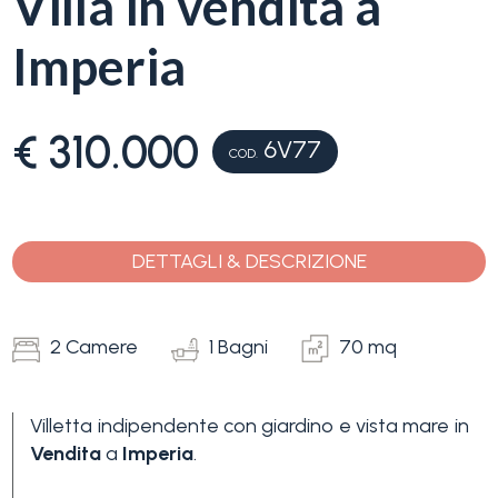
Villa in vendita a
servizi
Imperia
La
Tipologia
Liguria
-
€ 310.000
6V77
multiscelta
COD.
Ricerca
case
Qualsiasi
Blog
DETTAGLI & DESCRIZIONE
Residenziali
Contatti
2 Camere
1 Bagni
70 mq
Terreni
Preferiti
(
0
)
Villetta indipendente con giardino e vista mare in
Vendita
a
Imperia
.
Prezzo