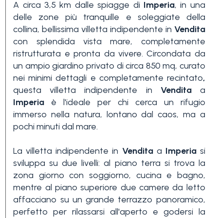
A circa 3,5 km dalle spiagge di
Imperia
, in una
delle zone più tranquille e soleggiate della
collina, bellissima villetta indipendente in
Vendita
con splendida vista mare, completamente
ristrutturata e pronta da vivere. Circondata da
un ampio giardino privato di circa 850 mq, curato
nei minimi dettagli e completamente recintato
,
Camere
questa villetta indipendente in
Vendita
a
minime
Imperia
è l'ideale per chi cerca un rifugio
immerso nella natura, lontano dal caos, ma a
pochi minuti dal mare.
Qualsiasi
La villetta indipendente in
Vendita
a
Imperia
si
sviluppa su due livelli: al piano terra si trova la
1
zona giorno con soggiorno, cucina e bagno,
mentre al piano superiore due camere da letto
2
affacciano su un grande terrazzo panoramico,
perfetto per rilassarsi all'aperto e godersi la