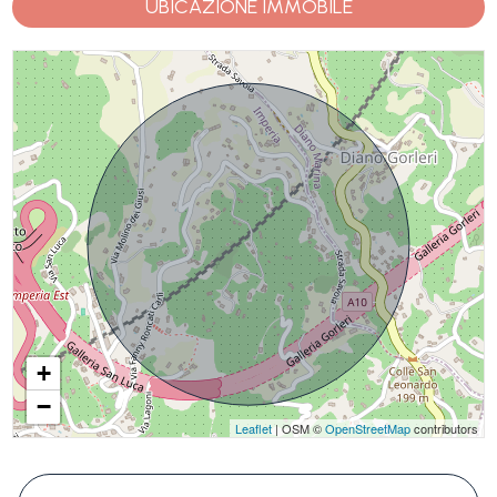
UBICAZIONE IMMOBILE
+
−
Leaflet
| OSM ©
OpenStreetMap
contributors
#