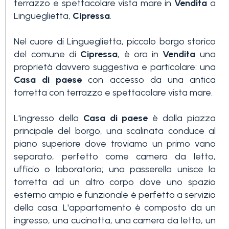
terrazzo e spettacolare vista mare in
Vendita
a
Lingueglietta,
Cipressa
.
Nel cuore di Lingueglietta, piccolo borgo storico
del comune di
Cipressa
, è ora in
Vendita
una
proprietà davvero suggestiva e particolare: una
Casa di paese
con accesso da una antica
Camere
torretta con terrazzo e spettacolare vista mare.
minime
L'ingresso della
Casa di paese
è dalla piazza
principale del borgo, una scalinata conduce al
Qualsiasi
piano superiore dove troviamo un primo vano
separato, perfetto come camera da letto,
ufficio o laboratorio; una passerella unisce la
1
torretta ad un altro corpo dove uno spazio
esterno ampio e funzionale è perfetto a servizio
della casa. L'appartamento è composto da un
2
ingresso, una cucinotta, una camera da letto, un