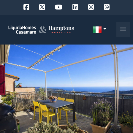
Codice
IT
Scegli
EN
dove
FR
cercare
DE
RU
Provincia
Chi
siamo
Comune
I
nostri