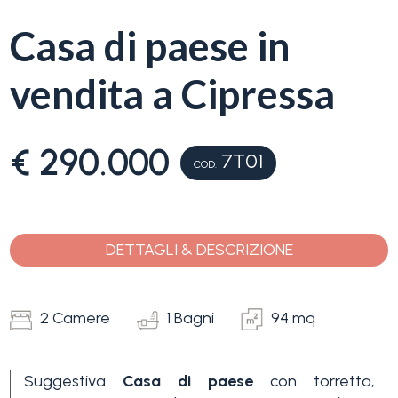
servizi
Casa di paese in
La
Tipologia
vendita a Cipressa
Liguria
-
multiscelta
Ricerca
€ 290.000
case
7T01
COD.
Qualsiasi
Blog
Residenziali
DETTAGLI & DESCRIZIONE
Contatti
Terreni
Preferiti
2 Camere
1 Bagni
94 mq
(
0
)
Prezzo
Suggestiva
Casa di paese
con torretta,