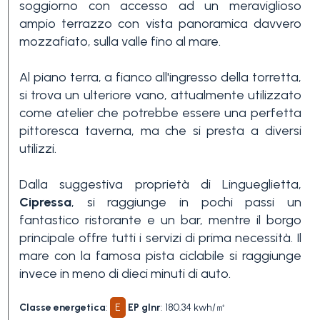
soggiorno con accesso ad un meraviglioso
3+
ampio terrazzo con vista panoramica davvero
mozzafiato, sulla valle fino al mare.
Altre
Al piano terra, a fianco all'ingresso della torretta,
opzioni
si trova un ulteriore vano, attualmente utilizzato
-
come atelier che potrebbe essere una perfetta
pittoresca taverna, ma che si presta a diversi
multiscelta
utilizzi.
Giardino
Dalla suggestiva proprietà di Lingueglietta,
Cipressa
, si raggiunge in pochi passi un
fantastico ristorante e un bar, mentre il borgo
Balcone/Terrazzo
principale offre tutti i servizi di prima necessità. Il
mare con la famosa pista ciclabile si raggiunge
invece in meno di dieci minuti di auto.
Ascensore
Classe energetica
:
E
EP glnr
: 180.34 kwh/㎡