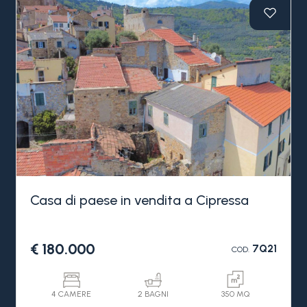
terrazza con vista mare mozzafiato;
secondo piano camera matrimoniale, bagno e
seconda terrazza sempre con vista mare.
Completa l'immobile una bellissima taverna di
pietra con soffitti a volta, dotata di forno a legna,
angolo cottura e accesso indipendente.
La casa di paese in vendita a Cipressa si trova
vicino a tutti i servizi a pochi minuti dal mare.
Casa di paese in vendita a Cipressa
€ 180.000
7Q21
COD.
4 CAMERE
2 BAGNI
350 MQ