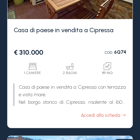
Casa di paese in vendita a Cipressa
€ 310.000
6Q74
COD.
1 CAMERE
2 BAGNI
89 MQ
Casa di paese in vendita a Cipressa con terrazza
e vista mare.
Nel borgo storico di Cipressa, risalente al 1600,
tipica casa di paese finemente ristrutturata cosi
Accedi alla scheda
composta:
piano terra cucinino nuovo su misura, sala da
pranzo, un bagno con lavanderia;
primo piano zona living, salotto con grande