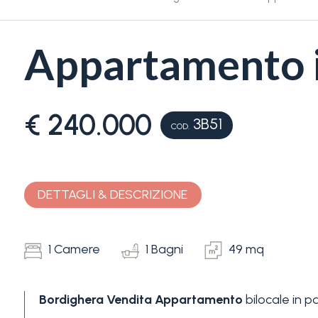
Appartamento i
€ 240.000
3B51
Camere
COD.
minime
Qualsiasi
DETTAGLI & DESCRIZIONE
1
1 Camere
1 Bagni
49 mq
2
Bordighera
Vendita
Appartamento
bilocale in p