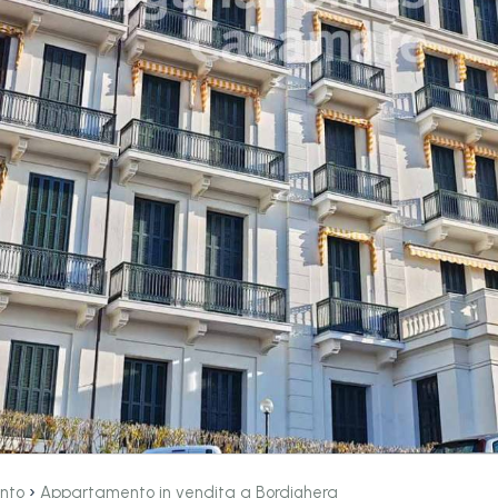
›
nto
Appartamento in vendita a Bordighera