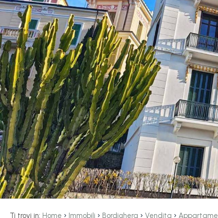
servizi
La
Tipologia
Liguria
-
multiscelta
Ricerca
case
Qualsiasi
Blog
Residenziali
Contatti
Terreni
Preferiti
(
0
)
Prezzo
›
›
›
›
Ti trovi in:
Home
Immobili
Bordighera
Vendita
Appartame