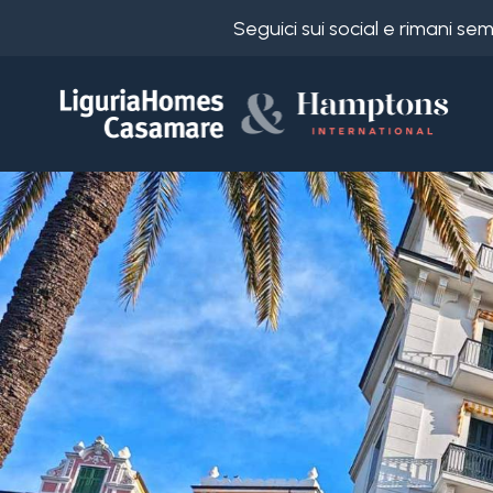
Seguici sui social e rimani s
Codice
IT
Scegli
EN
dove
FR
cercare
DE
RU
Provincia
Chi
siamo
Comune
I
nostri