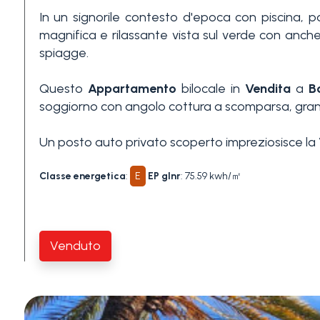
In un signorile contesto d'epoca con piscina,
3+
magnifica e rilassante vista sul verde con anche
spiagge.
Altre
Questo
Appartamento
bilocale in
Vendita
a
B
opzioni
soggiorno con angolo cottura a scomparsa, gra
-
multiscelta
Un posto auto privato scoperto impreziosisce la
Giardino
Classe energetica
:
E
EP glnr
: 75.59 kwh/㎡
Balcone/Terrazzo
Venduto
Ascensore