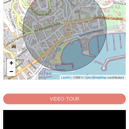
+
−
Leaflet
| OSM ©
OpenStreetMap
contributors
VIDEO TOUR