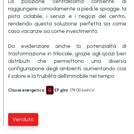
La posizione centralissima consente di
raggiungere comodamente a piedi le spiagge, la
3+
pista ciclabile, i servizi e i negozi del centro,
rendendo questa soluzione perfetta sia come
Altre
casa vacanze sia come investimento.
opzioni
Da evidenziare anche la potenzialità di
-
trasformazione in trilocale, grazie agli spazi ben
multiscelta
distribuiti che permettono una diversa
configurazione degli ambienti, aumentando così
Giardino
il valore e la fruibilità dell'immobile nel tempo.
Classe energetica
:
G
EP glnr
: 174.00 kwh/㎡
Balcone/Terrazzo
Ascensore
Venduto