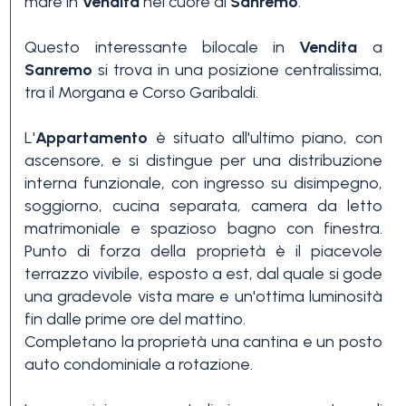
mare in
Vendita
nel cuore di
Sanremo
.
Questo interessante bilocale in
Vendita
a
Sanremo
si trova in una posizione centralissima,
tra il Morgana e Corso Garibaldi.
L'
Appartamento
è situato all'ultimo piano, con
ascensore, e si distingue per una distribuzione
Camere
interna funzionale, con ingresso su disimpegno,
minime
soggiorno, cucina separata, camera da letto
matrimoniale e spazioso bagno con finestra.
Qualsiasi
Punto di forza della proprietà è il piacevole
terrazzo vivibile, esposto a est, dal quale si gode
una gradevole vista mare e un'ottima luminosità
1
fin dalle prime ore del mattino.
Completano la proprietà una cantina e un posto
auto condominiale a rotazione.
2