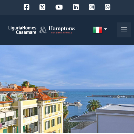
Codice
IT
Scegli
EN
dove
FR
cercare
DE
RU
Provincia
Chi
siamo
Comune
I
nostri