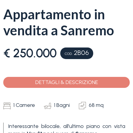
servizi
Appartamento in
La
Tipologia
vendita a Sanremo
Liguria
-
multiscelta
Ricerca
€ 250.000
2B06
case
COD.
Qualsiasi
Blog
Residenziali
DETTAGLI & DESCRIZIONE
Contatti
Terreni
Preferiti
1 Camere
1 Bagni
68 mq
(
0
)
Prezzo
Interessante bilocale, all'ultimo piano con vista