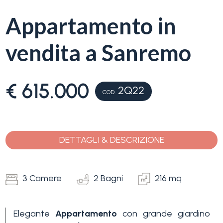
servizi
Appartamento in
La
Tipologia
vendita a Sanremo
Liguria
-
multiscelta
Ricerca
€ 615.000
case
2Q22
COD.
Qualsiasi
Blog
Residenziali
DETTAGLI & DESCRIZIONE
Contatti
Terreni
Preferiti
3 Camere
2 Bagni
216 mq
(
0
)
Prezzo
Elegante
Appartamento
con grande giardino