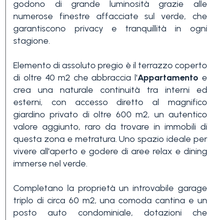
godono di grande luminosità grazie alle
3+
numerose finestre affacciate sul verde, che
garantiscono privacy e tranquillità in ogni
stagione.
Altre
opzioni
Elemento di assoluto pregio è il terrazzo coperto
-
di oltre 40 m2 che abbraccia l'
Appartamento
e
crea una naturale continuità tra interni ed
multiscelta
esterni, con accesso diretto al magnifico
giardino privato di oltre 600 m2, un autentico
Giardino
valore aggiunto, raro da trovare in immobili di
questa zona e metratura. Uno spazio ideale per
vivere all'aperto e godere di aree relax e dining
Balcone/Terrazzo
immerse nel verde.
Completano la proprietà un introvabile garage
Ascensore
triplo di circa 60 m2, una comoda cantina e un
posto auto condominiale, dotazioni che