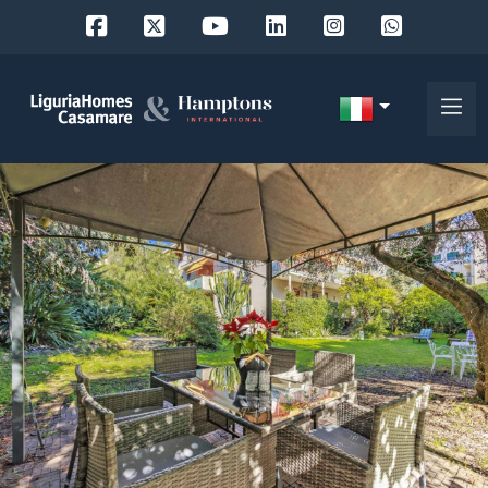
Codice
IT
Scegli
EN
dove
FR
cercare
DE
RU
Provincia
Chi
siamo
Comune
I
nostri