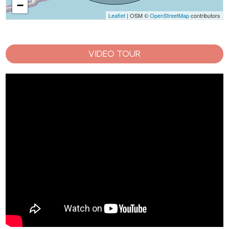
−
Leaflet
| OSM ©
OpenStreetMap
contributors
VIDEO TOUR