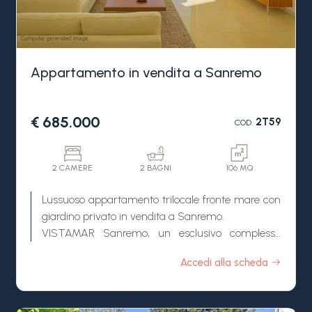
Appartamento in vendita a Sanremo
€ 685.000
2T59
COD.
2 CAMERE
2 BAGNI
106 MQ
Lussuoso appartamento trilocale fronte mare con
giardino privato in vendita a Sanremo.
VISTAMAR Sanremo, un esclusivo complesso
residenziale di nuova costruzione situato nella
Accedi alla scheda
rinomata zona de La Brezza, sul fronte mare
della splendida città dei fiori. Questo ampio
appartamento trilocale con giardino privato, è la