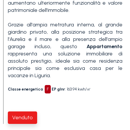
Piscina
aumentano ulteriormente funzionalità e valore
patrimoniale dell'immobile.
Vista mare
Grazie all'ampia metratura interna, al grande
giardino privato, alla posizione strategica tra
l'Aurelia e il mare e alla presenza dell'ampio
garage incluso, questo
Appartamento
rappresenta una soluzione immobiliare di
assoluto prestigio, ideale sia come residenza
principale sia come esclusiva casa per le
vacanze in Liguria.
Classe energetica
:
F
EP glnr
: 163.94 kwh/㎡
Venduto