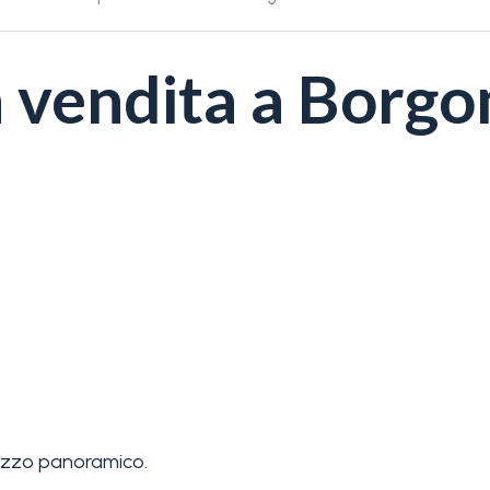
n vendita a Borg
azzo panoramico.