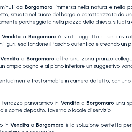
5 minuti da
Borgomaro
, immersa nella natura e nella
to, situata nel cuore del borgo e caratterizzata da un
mente parcheggiata nella piazza della chiesa, situata a 
n
Vendita
a
Borgomaro
è stata oggetto di una ristru
zioni liguri, esaltandone il fascino autentico e creando un 
n
Vendita
a
Borgomaro
offre una zona pranzo collegat
 un ampio bagno e al piano inferiore un suggestivo vano
entualmente trasformabile in camera da letto, con uno 
 terrazzo panoramico in
Vendita
a
Borgomaro
una spa
eale come deposito, taverna o locale di servizio.
o in
Vendita
a
Borgomaro
è la soluzione perfetta per