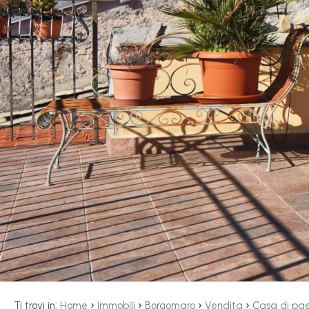
servizi
La
Tipologia
Liguria
-
multiscelta
Ricerca
case
Qualsiasi
Blog
Residenziali
Contatti
Terreni
Preferiti
(
0
)
Prezzo
›
›
›
›
Ti trovi in:
Home
Immobili
Borgomaro
Vendita
Casa di pa