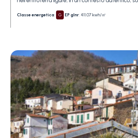
nell'entroterra ligure, in un contesto autentico, 
Piscina
Classe energetica
:
G
EP glnr
: 411.07 kwh/㎡
Vista mare