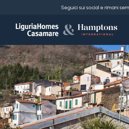
Seguici sui social e rimani s
Codice
IT
Scegli
EN
dove
FR
cercare
DE
RU
Provincia
Chi
siamo
Comune
I
nostri