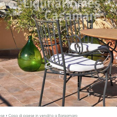
›
ese
Casa di paese in vendita a Borgomaro