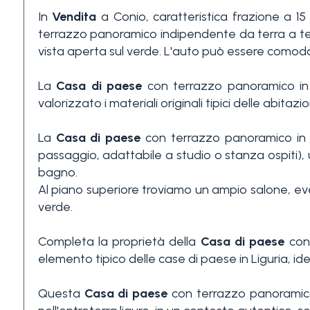
In
Vendita
a Conio, caratteristica frazione a 1
3+
terrazzo panoramico indipendente da terra a tet
vista aperta sul verde. L'auto può essere comoda
Altre
La
Casa di paese
con terrazzo panoramico i
opzioni
valorizzato i materiali originali tipici delle abita
-
multiscelta
La
Casa di paese
con terrazzo panoramico i
passaggio, adattabile a studio o stanza ospiti),
Giardino
bagno.
Al piano superiore troviamo un ampio salone, ev
verde.
Balcone/Terrazzo
Completa la proprietà della
Casa di paese
con
elemento tipico delle case di paese in Liguria, id
Ascensore
Questa
Casa di paese
con terrazzo panoramic