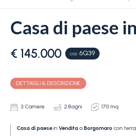
Casa di paese i
€ 145.000
6Q39
Camere
COD.
minime
Qualsiasi
DETTAGLI & DESCRIZIONE
1
3 Camere
2 Bagni
170 mq
2
Casa di paese
in
Vendita
a
Borgomaro
con terr