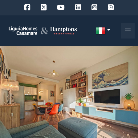
Codice
IT
Scegli
EN
dove
FR
cercare
DE
RU
Provincia
Chi
siamo
Comune
I
nostri