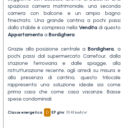
spaziosa camera matrimoniale, una seconda
3+
camera con balcone e un ampio bagno
finestrato. Una grande cantina a pochi passi
dallo stabile è compresa nella
Vendita
di questo
Altre
Appartamento
a
Bordighera
.
opzioni
-
Grazie alla posizione centrale a
Bordighera
, a
multiscelta
pochi passi dal supermercato Carrefour, dalla
stazione ferroviaria e dalle spiagge, alla
ristrutturazione recente, agli arredi su misura e
Giardino
alla presenza di cantina, questo trilocale
rappresenta una soluzione ideale sia come
Balcone/Terrazzo
prima casa che come casa vacanze. Basse
spese condominiali.
Ascensore
Classe energetica
:
D
EP glnr
: 111.41 kwh/㎡