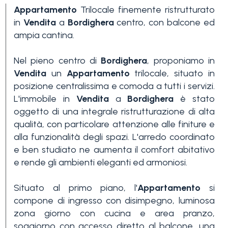
Appartamento
Trilocale finemente ristrutturato
in
Vendita
a
Bordighera
centro, con balcone ed
ampia cantina.
Nel pieno centro di
Bordighera
, proponiamo in
Vendita
un
Appartamento
trilocale, situato in
posizione centralissima e comoda a tutti i servizi.
Camere
L'immobile in
Vendita
a
Bordighera
è stato
minime
oggetto di una integrale ristrutturazione di alta
qualità, con particolare attenzione alle finiture e
Qualsiasi
alla funzionalità degli spazi. L'arredo coordinato
e ben studiato ne aumenta il comfort abitativo
e rende gli ambienti eleganti ed armoniosi.
1
Situato al primo piano, l'
Appartamento
si
compone di ingresso con disimpegno, luminosa
2
zona giorno con cucina e area pranzo,
soggiorno con accesso diretto al balcone, una