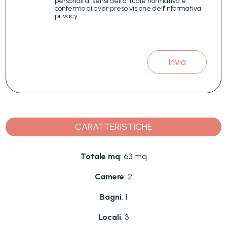
personali ai sensi dell'attuale normativa e
confermo di aver preso visione dell'informativa
privacy.
Invia
CARATTERISTICHE
Totale mq
: 63 mq
Camere
: 2
Bagni
: 1
Locali
: 3