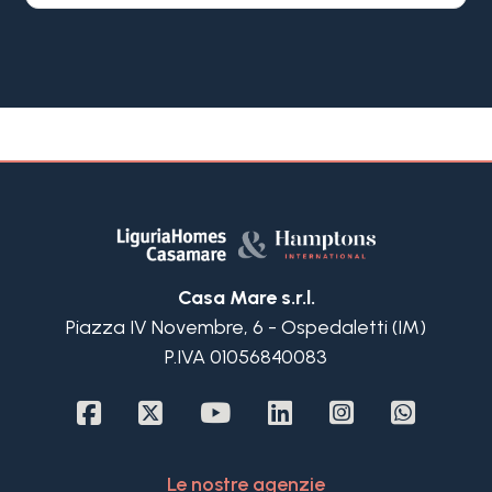
ristrutturazione composta da sole 2 unità. La
posizione è ottima, in quanto mare e centro sono
facilmente raggiungibili a piedi o in bicicletta,
oppure in auto meno di 5 minuti. Il supermercato
Conad a pochi metri, cosi come la fermata del
bus.
L'appartamento in Villa in vendita a Bordighera
occupa l'intero primo ed ultimo piano della Villa è
dotata di ingresso indipendente attraverso ad un
giardino privato di 125 m2, ed è suddivisa in
luminoso soggiorno con cucina a vista, due
Casa Mare s.r.l.
camere da letto e 2 bagni. Una meravigliosa
Piazza IV Novembre, 6 - Ospedaletti (IM)
terrazza di quasi 40 m² davanti alla sala, è ideale
P.IVA 01056840083
per vivere all'aperto nelle miti giornate tipiche di
Bordighera.
Completano questo grazioso appartamento
ristrutturato in Villa in vendita a Bordighera due
posti auto privati scoperti. Una soluzione
Le nostre agenzie