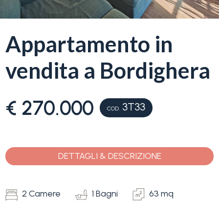
servizi
La
Appartamento in
Tipologia
Liguria
-
vendita a Bordighera
multiscelta
Ricerca
case
Qualsiasi
€ 270.000
3T33
COD.
Blog
Residenziali
Contatti
DETTAGLI & DESCRIZIONE
Terreni
Preferiti
(
0
)
2 Camere
1 Bagni
63 mq
Prezzo