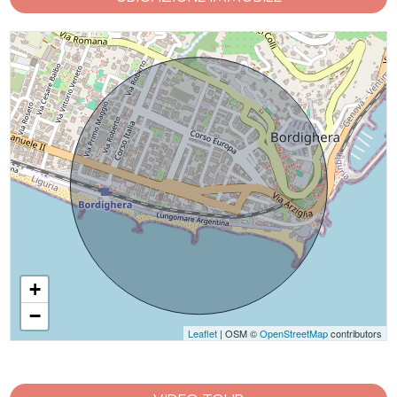
+
−
Leaflet
| OSM ©
OpenStreetMap
contributors