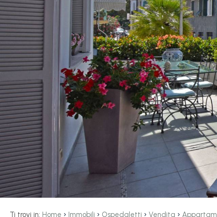
servizi
La
Tipologia
Liguria
-
multiscelta
Ricerca
case
Qualsiasi
Blog
Residenziali
Contatti
Terreni
Preferiti
(
0
)
Prezzo
›
›
›
›
Ti trovi in:
Home
Immobili
Ospedaletti
Vendita
Appartam