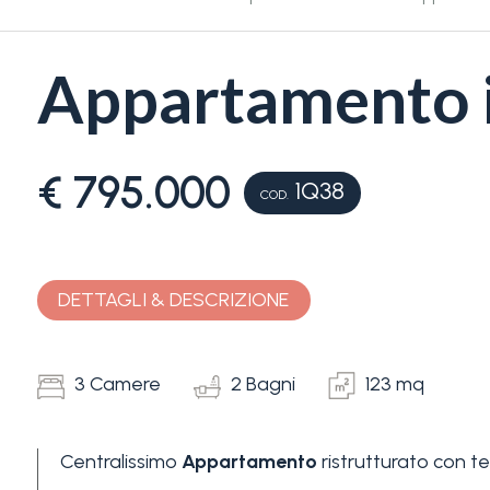
Appartamento i
€ 795.000
1Q38
Camere
COD.
minime
Qualsiasi
DETTAGLI & DESCRIZIONE
1
3 Camere
2 Bagni
123 mq
2
Centralissimo
Appartamento
ristrutturato con t