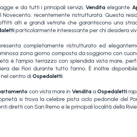
agge e da tutti i principali servizi,
Vendita
elegante
A
l Novecento, recentemente ristrutturata. Questa reside
offitti alti e grandi vetrate che garantiscono una stra
aletti
particolarmente interessante per chi desidera viv
presenta completamente ristrutturato ed eleganteme
 luminosa zona giorno composta da soggiorno con cuci
prietà è l'ampio terrazzo con splendida vista mare, pe
era dei Fiori durante tutto l'anno. È inoltre disponibi
nel centro di
Ospedaletti
.
artamento
con vista mare in
Vendita
a
Ospedaletti
rap
prietà si trova la celebre pista ciclo pedonale del Po
diretti con San Remo e le principali località della Rivie