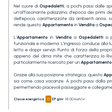
Nel cuore di
Ospedaletti
, a pochi passi dalle spi
3+
un'affascinante palazzina d'epoca dei primi de
dell'epoca, caratterizzate da ambienti ariosi, s
rende questo
Appartamento
in
Vendita
a
Osped
Altre
opzioni
L'
Appartamento
in
Vendita
a
Ospedaletti
si 
-
funzionale e moderna. L'ingresso conduce alla
multiscelta
letto e doppi servizi. Punto di forza della pro
appieno del clima mite che caratterizza la Rivi
Giardino
particolarmente ricercato per un
Appartamento
Grazie alla sua posizione strategica, questo
App
Balcone/Terrazzo
sia come casa vacanze. A pochi passi dalla pro
permettendo piacevoli passeggiate e collegamenti 
Ascensore
Classe energetica
:
D
EP glnr
: 115.00 kwh/㎥