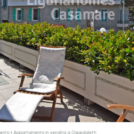
›
ento
Appartamento in vendita a Ospedaletti