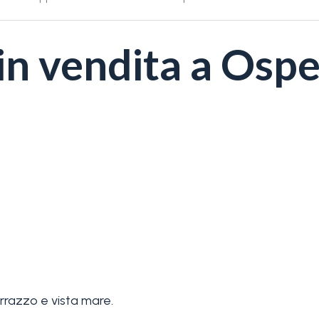
n vendita a Ospe
errazzo e vista mare.