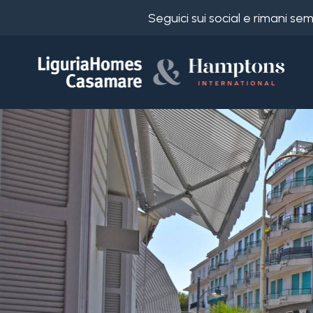
Seguici sui social e rimani s
Codice
IT
Scegli
EN
dove
FR
cercare
DE
RU
Provincia
Chi
siamo
Comune
I
nostri