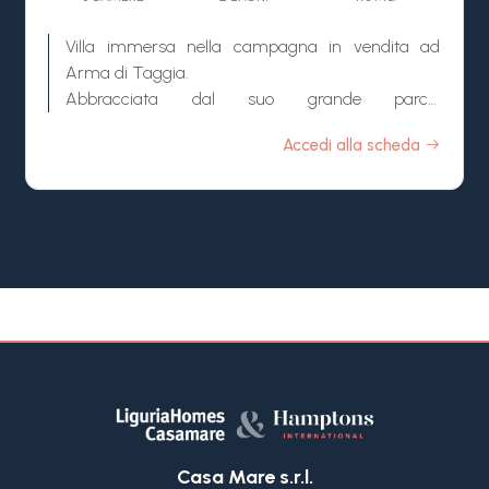
per intrattenere ospiti o godere di momenti di
Villa immersa nella campagna in vendita ad
tranquillità in famiglia. La zona giorno è
Arma di Taggia.
completata da una corte privata interna, un
Abbracciata dal suo grande parco,
grande terrazzo verde dove è possibile rilassarsi
completamente terrazzato con muri a secco
all'ombra, godendo di una vista spettacolare.
Accedi alla scheda
tipicamente liguri, casa di campagna in vendita
Completa il piano una prima camera da letto con
con splendida vista dominante su tutto l'abitato di
cabina armadio passante e bagno.
Arma di Taggia e sul mare.
Salendo al secondo piano, la villa in vendita a
Immersa nel verde della prima collina, la proprietà
Taggia con meravigliosa piscina e vista mare
in vendita è circondata da circa 3 ettari di terreno
offre una camera master con bagno privato e
di proprietà oggi adibiti in parte a giardino ed in
grande terrazzo panoramico. Un'ulteriore camera
parte piantumato con alberi da frutto e ulivi, qui è
da letto, anch'essa con bagno privato, cabina
possibile costruire una suggestiva piscina
armadio e terrazzino, completa questo livello.
panoramica nonché altre situazioni e/o attività
Proseguendo fino all'ultimo piano, si accede al
che possono incastonarsi nei grandi spazi a
terrazzo sul tetto, dove sono installati pannelli
disposizione. Nel terreno di proprietà insiste un
fotovoltaici, rendendo questa villa non solo
grande magazzino con possibilità di sviluppo.
elegante, ma anche estremamente efficiente dal
La proprietà in vendita ad Arma di Taggia grazie
punto di vista energetico.
Casa Mare s.r.l.