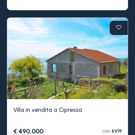
spettacolare sul porto di Marina degli Aregai,
vendita di splendida villa moderna di nuova
costruzione.
La villa moderna di nuova costruzione in vendita
a Santo Stefano al mare è internamente da
personalizzare ed è composta da due
appartamenti per un totale di due grandi
soggiorni con cucina, quattro camere da letto,
cinque bagni e un vano ripostiglio; tutti gli
ambienti hanno grandi affacci con spettacolare
vista sul mare o sul verde il tutto caratterizzato da
un'atmosfera unica ed elegante. Un grande
garage è a disposizione di questa spettacolare
proprietà.
Esternamente la villa in vendita a Santo Stefano
Villa in vendita a Cipressa
al mare ha enormi terrazzi e un grande terreno,
in gran parte pianeggiante, a disposizione con la
possibilità di realizzare una spettacolare piscina
€ 490.000
6V19
COD.