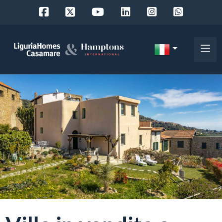
Codice
IT
Scegli
EN
dove
FR
cercare
DE
RU
Provincia
Chi
siamo
Comune
I
nostri