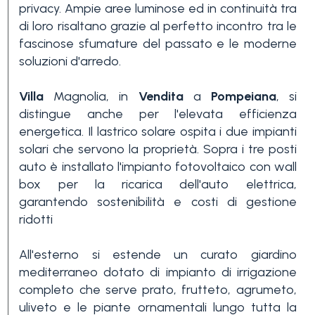
privacy. Ampie aree luminose ed in continuità tra
3+
di loro risaltano grazie al perfetto incontro tra le
fascinose sfumature del passato e le moderne
soluzioni d'arredo.
Altre
opzioni
Villa
Magnolia, in
Vendita
a
Pompeiana
, si
-
distingue anche per l'elevata efficienza
energetica. Il lastrico solare ospita i due impianti
multiscelta
solari che servono la proprietà. Sopra i tre posti
auto è installato l'impianto fotovoltaico con wall
Giardino
box per la ricarica dell'auto elettrica,
garantendo sostenibilità e costi di gestione
ridotti
Balcone/Terrazzo
All'esterno si estende un curato giardino
mediterraneo dotato di impianto di irrigazione
Ascensore
completo che serve prato, frutteto, agrumeto,
uliveto e le piante ornamentali lungo tutta la