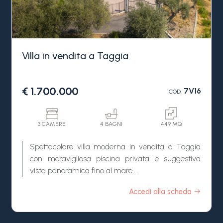
2 piani di grandi metrature, completamente
personalizzabili il che la rende perfetta per
qualsiasi tipo di esigenza.
La villa in vendita a Cipressa, una volta
completata, sarà una delle proprietà più belle
Villa in vendita a Taggia
della zona grazie alla sua consistenza e alla sua
location privilegiata.
€ 1.700.000
7V16
COD.
3 CAMERE
4 BAGNI
449 MQ
Spettacolare villa moderna in vendita a Taggia
con meravigliosa piscina privata e suggestiva
vista panoramica fino al mare.
"Villa Virginia" rappresenta un'opportunità unica
Accedi alla scheda
per chi cerca una dimora di prestigio in uno dei
contesti più esclusivi della Riviera Ligure. Questa
magnifica proprietà, situata a soli dieci minuti