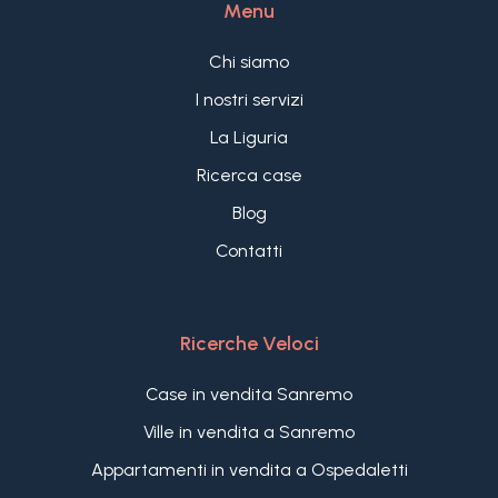
Menu
con vista spettacolare sul mare, al suo grande
villa permette di raggiungere in breve tempo
parco privato terrazzato con potenziale enorme e
l'aeroporto di Nizza, facilitando i collegamenti
Chi siamo
alla sua vicinanza al mare e a tutti i servizi, la villa
internazionali e rendendo "Villa Virginia"
in vendita è sicuramente una delle proprietà più
un'opzione ideale sia come residenza principale
I nostri servizi
interessanti, con queste caratteristiche, sul
che come esclusiva seconda casa. Con la sua
La Liguria
mercato circostante.
combinazione di lusso, comfort e posizione
Ricerca case
strategica, questa villa in vendita a Taggia con
meravigliosa piscina e vista mare rappresenta
Blog
una rara opportunità nel mercato immobiliare
Contatti
della Riviera Ligure.
Ricerche Veloci
Case in vendita Sanremo
Ville in vendita a Sanremo
Appartamenti in vendita a Ospedaletti