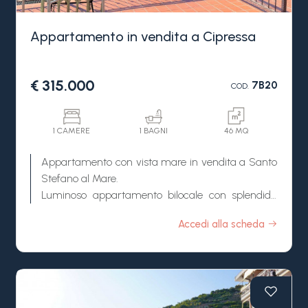
Appartamento in vendita a Cipressa
€ 315.000
7B20
COD.
1 CAMERE
1 BAGNI
46 MQ
Appartamento con vista mare in vendita a Santo
Stefano al Mare.
Luminoso appartamento bilocale con splendida
vista sul mare situato nella rinomata zona degli
Accedi alla scheda
Aregai, a pochi passi dalle spiagge e dalla celebre
pista ciclabile. L'immobile si inserisce in un
contesto tranquillo e ben curato a breve distanza
dal centro di Santo Stefano al Mare, ideale sia
come come casa vacanze che investimento