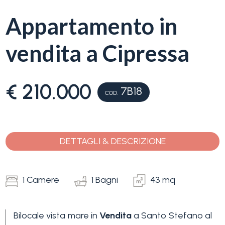
servizi
Appartamento in
La
Tipologia
vendita a Cipressa
Liguria
-
multiscelta
Ricerca
€ 210.000
case
7B18
COD.
Qualsiasi
Blog
Residenziali
DETTAGLI & DESCRIZIONE
Contatti
Terreni
Preferiti
1 Camere
1 Bagni
43 mq
(
0
)
Prezzo
Bilocale vista mare in
Vendita
a Santo Stefano al