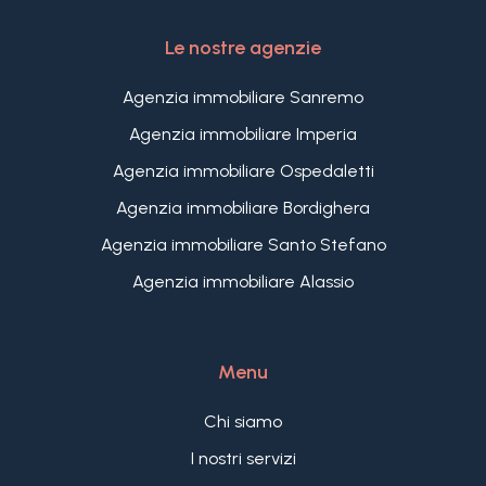
camera da letto matrimoniale, quest'ultima con
accesso diretto a un piccolo cavedio privato.
Le nostre agenzie
Un appartamento flessibile, curato e ben
organizzato, ideale per chi cerca una casa già
Agenzia immobiliare Sanremo
pronta nel centro storico di Santo Stefano al Mare,
Agenzia immobiliare Imperia
a due passi dal mare e da tutti i servizi del paese.
Agenzia immobiliare Ospedaletti
Agenzia immobiliare Bordighera
Agenzia immobiliare Santo Stefano
Agenzia immobiliare Alassio
Menu
Chi siamo
I nostri servizi