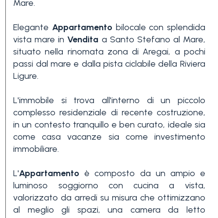
Mare.
Elegante
Appartamento
bilocale con splendida
vista mare in
Vendita
a Santo Stefano al Mare,
situato nella rinomata zona di Aregai, a pochi
passi dal mare e dalla pista ciclabile della Riviera
Ligure.
Camere
minime
L'immobile si trova all'interno di un piccolo
complesso residenziale di recente costruzione,
in un contesto tranquillo e ben curato, ideale sia
Qualsiasi
come casa vacanze sia come investimento
immobiliare.
1
L'
Appartamento
è composto da un ampio e
luminoso soggiorno con cucina a vista,
valorizzato da arredi su misura che ottimizzano
2
al meglio gli spazi, una camera da letto