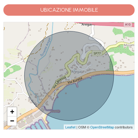
UBICAZIONE IMMOBILE
+
−
Leaflet
| OSM ©
OpenStreetMap
contributors