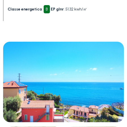
Piscina
Classe energetica
:
B
EP glnr
: 51.32 kwh/㎡
Vista mare