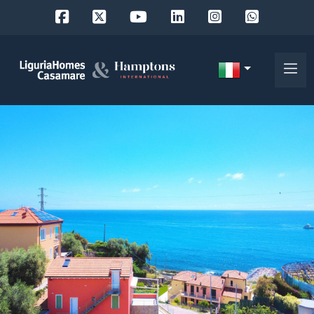
Codice
IT
Scegli
EN
dove
FR
cercare
DE
RU
Provincia
Chi
siamo
Comune
I
nostri