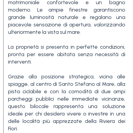
matrimoniale confortevole e un bagno
3+
moderno. Le ampie finestre garantiscono
grande luminosità naturale e regalano una
piacevole sensazione di apertura, valorizzando
Altre
ulteriormente la vista sul mare.
opzioni
-
La proprietà si presenta in perfette condizioni,
pronta per essere abitata senza necessità di
multiscelta
interventi.
Giardino
Grazie alla posizione strategica, vicina alle
spiagge, al centro di Santo Stefano al Mare, alla
pista ciclabile e con la comodità di due ampi
Balcone/Terrazzo
parcheggi pubblici nelle immediate vicinanze,
questo bilocale rappresenta una soluzione
ideale per chi desidera vivere o investire in una
Ascensore
delle località più apprezzate della Riviera dei
Fiori.