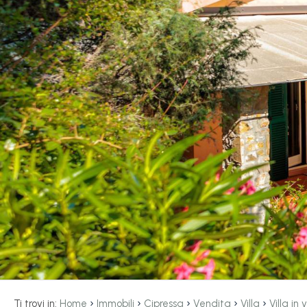
servizi
La
Tipologia
Liguria
-
multiscelta
Ricerca
case
Qualsiasi
Blog
Residenziali
Contatti
Terreni
Preferiti
(
0
)
Prezzo
›
›
›
›
›
Ti trovi in:
Home
Immobili
Cipressa
Vendita
Villa
Villa in