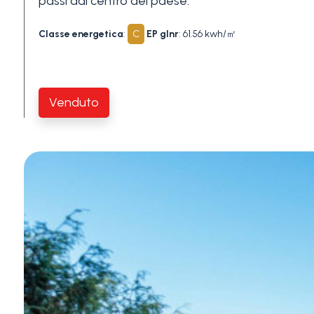
passi dal centro del paese.
Piscina
Classe energetica
:
C
EP glnr
: 61.56 kwh/㎡
Vista mare
Venduto