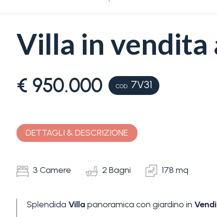
Villa in vendita
€ 950.000
7V31
Camere
COD.
minime
Qualsiasi
DETTAGLI & DESCRIZIONE
1
3 Camere
2 Bagni
178 mq
2
Splendida
Villa
panoramica con giardino in
Vendi