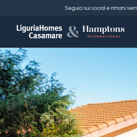
Seguici sui social e rimani s
Codice
IT
Scegli
EN
dove
FR
cercare
DE
RU
Provincia
Chi
siamo
Comune
I
nostri