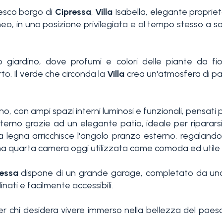
resco borgo di
Cipressa
,
Villa
Isabella, elegante propriet
eo, in una posizione privilegiata e al tempo stesso a sol
iardino, dove profumi e colori delle piante da fiore
. Il verde che circonda la
Villa
crea un'atmosfera di pac
 con ampi spazi interni luminosi e funzionali, pensati per
terno grazie ad un elegante patio, ideale per ripararsi
 a legna arricchisce l'angolo pranzo esterno, regalando
una quarta camera oggi utilizzata come comoda ed utile 
essa
dispone di un grande garage, completato da una
nati e facilmente accessibili.
r chi desidera vivere immerso nella bellezza del paesa