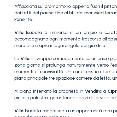
Affacciata sul promontorio appena fuori il pitto
3+
dai tetti del paese fino al blu del mar Mediterran
Ponente.
Altre
Villa
Isabella è immersa in un ampio e curato g
opzioni
accompagnano ogni momento trascorso all'aperto
-
mare che si apre in ogni angolo del giardino.
multiscelta
La
Villa
si sviluppa comodamente su un unico piano,
Giardino
zona giorno si prolunga naturalmente verso l'es
momenti di convivialità. Un caratteristico forno
piano principale tre spaziose camere da letto, 
Balcone/Terrazzo
Al piano interrato la proprietà in
Vendita
a
Cipr
piccola palestra, garantendo spazi di servizio ordi
Ascensore
Villa
Isabella rappresenta un'opportunità rara pe