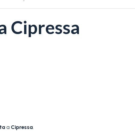
 a Cipressa
ta
a
Cipressa
.