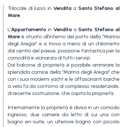
Trilocale di lusso in
Vendita
a
Santo Stefano al
Mare
.
L'
Appartamento
in
Vendita
a
Santo Stefano al
Mare
è situato all'interno del porto della "Marina
degli Aregai" e si trova a meno di un chilometro
Camere
dal centro del paese, posizione fantastica per la
comodità e vicinanza di tutti i servizi.
minime
Dal balcone di proprietà è possibile ammirare la
splendida cornice della "Marina degli Aregai" che
Qualsiasi
con i suoi moderni yacht e le affascinanti barche
a vela fa da contorno al complesso residenziale,
di recente costruzione, che ospita la proprietà.
1
Internamente la proprietà è divisa in un comodo
ingresso, due camere da letto di cui una con
2
bagno en-suite, un ulteriore bagno con piccolo