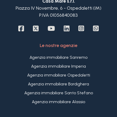
Casa Mare s.r.l.
stanza dal carattere versatile, uno spazio che si
Piazza IV Novembre, 6 - Ospedaletti (IM)
presta con naturalezza a diventare una seconda
P.IVA 01056840083
zona giorno, uno studio oppure una camera da
letto aggiuntiva, a seconda delle esigenze di chi lo
abiterà. Da qui si raggiungono il bagno e la
camera da letto matrimoniale, quest'ultima con
accesso diretto a un piccolo cavedio privato.
Le nostre agenzie
Un appartamento flessibile, curato e ben
organizzato, ideale per chi cerca una casa già
Agenzia immobiliare Sanremo
pronta nel centro storico di Santo Stefano al Mare,
Agenzia immobiliare Imperia
a due passi dal mare e da tutti i servizi del paese.
Agenzia immobiliare Ospedaletti
Agenzia immobiliare Bordighera
Agenzia immobiliare Santo Stefano
Agenzia immobiliare Alassio