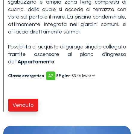
sgabuzzino e ampia zona living compresa di
3+
cucina, dalla quale si accede al terrazzo con
vista sul porto e il mare. La piscina condominiale,
ottimamente integrata nei giardini comuni, si
Altre
affaccia direttamente sui moli.
opzioni
Possibilità di acquisto di garage singolo collegato
-
tramite ascensore al piano d'ingresso
multiscelta
dell'
Appartamento
.
Giardino
Classe energetica
:
A2
EP glnr
: 53.46 kwh/㎡
Balcone/Terrazzo
Venduto
Ascensore