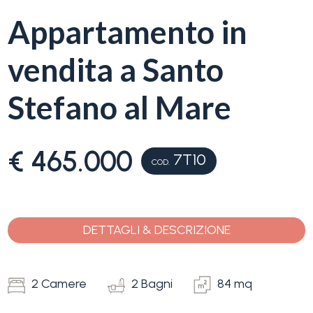
servizi
Appartamento in
La
Tipologia
vendita a Santo
Liguria
-
multiscelta
Stefano al Mare
Ricerca
case
Qualsiasi
€ 465.000
7T10
Blog
COD.
Residenziali
Contatti
DETTAGLI & DESCRIZIONE
Terreni
Preferiti
(
0
)
2 Camere
2 Bagni
84 mq
Prezzo