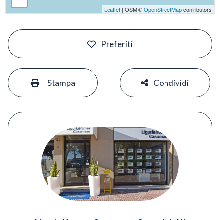
Leaflet
| OSM ©
OpenStreetMap
contributors
#
Preferiti
#
#
Stampa
Condividi