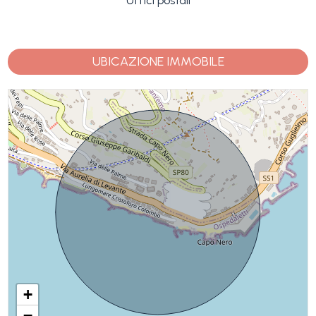
Uffici postali
UBICAZIONE IMMOBILE
+
−