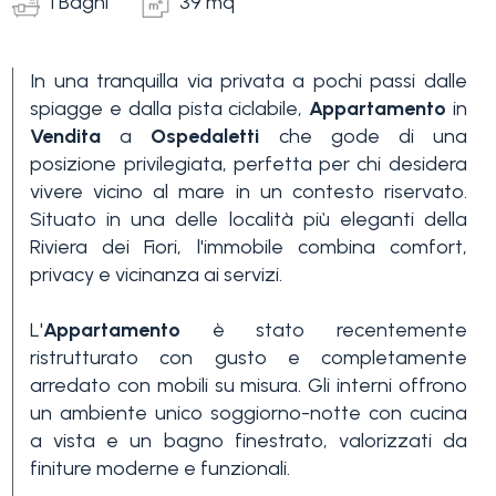
1 Bagni
39 mq
In una tranquilla via privata a pochi passi dalle
spiagge e dalla pista ciclabile,
Appartamento
in
Vendita
a
Ospedaletti
che gode di una
posizione privilegiata, perfetta per chi desidera
vivere vicino al mare in un contesto riservato.
Camere
Situato in una delle località più eleganti della
minime
Riviera dei Fiori, l'immobile combina comfort,
privacy e vicinanza ai servizi.
Qualsiasi
L'
Appartamento
è stato recentemente
ristrutturato con gusto e completamente
1
arredato con mobili su misura. Gli interni offrono
un ambiente unico soggiorno-notte con cucina
a vista e un bagno finestrato, valorizzati da
2
finiture moderne e funzionali.