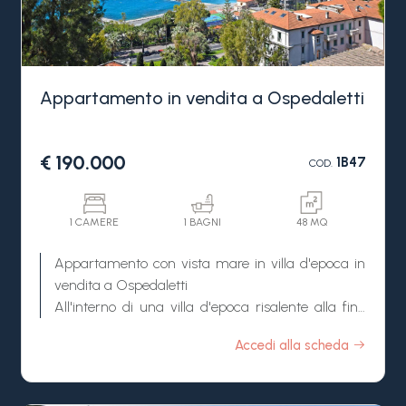
Appartamento in vendita a Ospedaletti
€ 190.000
1B47
COD.
1 CAMERE
1 BAGNI
48 MQ
Appartamento con vista mare in villa d'epoca in
vendita a Ospedaletti
All'interno di una villa d'epoca risalente alla fine
dell'Ottocento, immersa in un parco privato di
Accedi alla scheda
circa 4.000 m² e circondata da assoluta
tranquillità, proponiamo in vendita un
appartamento con splendida vista mare a