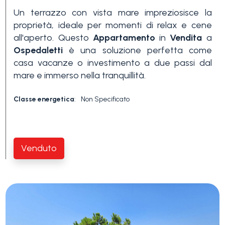
Un terrazzo con vista mare impreziosisce la
3+
proprietà, ideale per momenti di relax e cene
all'aperto. Questo
Appartamento
in
Vendita
a
Ospedaletti
è una soluzione perfetta come
Altre
casa vacanze o investimento a due passi dal
opzioni
mare e immerso nella tranquillità.
-
multiscelta
Classe energetica
:
Non Specificato
Giardino
Venduto
Balcone/Terrazzo
Ascensore