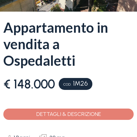
servizi
La
Appartamento in
Tipologia
Liguria
-
vendita a
multiscelta
Ricerca
case
Ospedaletti
Qualsiasi
Blog
€ 148.000
Residenziali
1M26
COD.
Contatti
Terreni
Preferiti
(
0
)
DETTAGLI & DESCRIZIONE
Prezzo